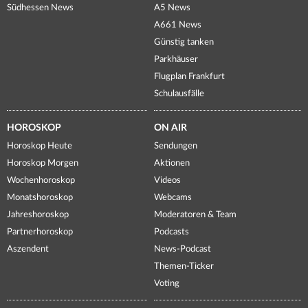
Südhessen News
A5 News
A661 News
Günstig tanken
Parkhäuser
Flugplan Frankfurt
Schulausfälle
HOROSKOP
ON AIR
Horoskop Heute
Sendungen
Horoskop Morgen
Aktionen
Wochenhoroskop
Videos
Monatshoroskop
Webcams
Jahreshoroskop
Moderatoren & Team
Partnerhoroskop
Podcasts
Aszendent
News-Podcast
Themen-Ticker
Voting