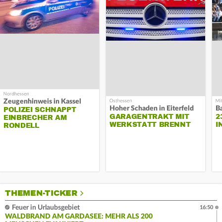
Zeugenhinweis in Kassel
Hoher Schaden in Eiterfeld
B
POLIZEI SCHNAPPT
GARAGENTRAKT MIT
2
EINBRECHER AM
WERKSTATT BRENNT
I
RONDELL
THEMEN-TICKER
Feuer in Urlaubsgebiet
16:50
WALDBRAND AM GARDASEE: MEHR ALS 200