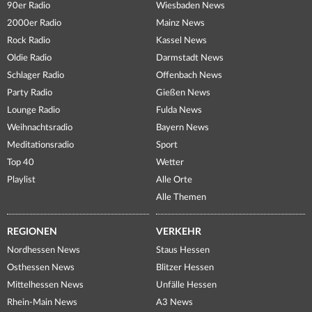
90er Radio
Wiesbaden News
2000er Radio
Mainz News
Rock Radio
Kassel News
Oldie Radio
Darmstadt News
Schlager Radio
Offenbach News
Party Radio
Gießen News
Lounge Radio
Fulda News
Weihnachtsradio
Bayern News
Meditationsradio
Sport
Top 40
Wetter
Playlist
Alle Orte
Alle Themen
REGIONEN
VERKEHR
Nordhessen News
Staus Hessen
Osthessen News
Blitzer Hessen
Mittelhessen News
Unfälle Hessen
Rhein-Main News
A3 News