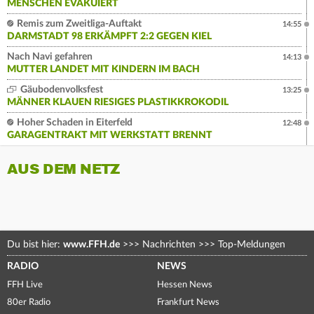
MENSCHEN EVAKUIERT
Remis zum Zweitliga-Auftakt
14:55
DARMSTADT 98 ERKÄMPFT 2:2 GEGEN KIEL
Nach Navi gefahren
14:13
MUTTER LANDET MIT KINDERN IM BACH
Gäubodenvolksfest
13:25
MÄNNER KLAUEN RIESIGES PLASTIKKROKODIL
Hoher Schaden in Eiterfeld
12:48
GARAGENTRAKT MIT WERKSTATT BRENNT
AUS DEM NETZ
Du bist hier:
www.FFH.de
>>>
Nachrichten
>>>
Top-Meldungen
RADIO
NEWS
FFH Live
Hessen News
80er Radio
Frankfurt News