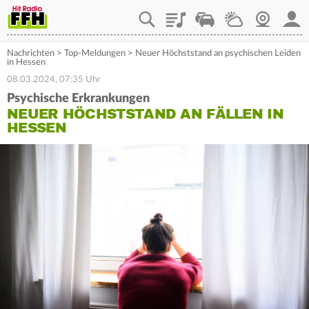
Playlist
Staupilot
Wetter
Webcam
Mein
Nachrichten
>
Top-Meldungen
>
Neuer Höchststand an psychischen Leiden
in Hessen
08.03.2024, 07:35 Uhr
Psychische Erkrankungen
NEUER HÖCHSTSTAND AN FÄLLEN IN
HESSEN