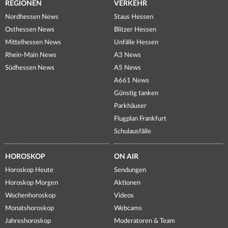
REGIONEN
VERKEHR
Nordhessen News
Staus Hessen
Osthessen News
Blitzer Hessen
Mittelhessen News
Unfälle Hessen
Rhein-Main News
A3 News
Südhessen News
A5 News
A661 News
Günstig tanken
Parkhäuser
Flugplan Frankfurt
Schulausfälle
HOROSKOP
ON AIR
Horoskop Heute
Sendungen
Horoskop Morgen
Aktionen
Wochenhoroskop
Videos
Monatshoroskop
Webcams
Jahreshoroskop
Moderatoren & Team