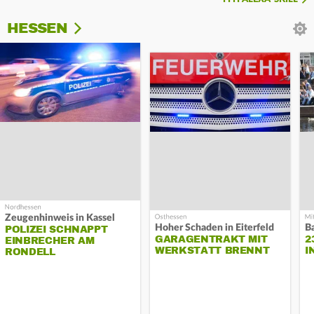
HESSEN
Zeugenhinweis in Kassel
Hoher Schaden in Eiterfeld
B
POLIZEI SCHNAPPT
GARAGENTRAKT MIT
2
EINBRECHER AM
WERKSTATT BRENNT
I
RONDELL