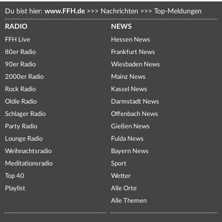
Du bist hier:
www.FFH.de
>>>
Nachrichten
>>>
Top-Meldungen
RADIO
NEWS
FFH Live
Hessen News
80er Radio
Frankfurt News
90er Radio
Wiesbaden News
2000er Radio
Mainz News
Rock Radio
Kassel News
Oldie Radio
Darmstadt News
Schlager Radio
Offenbach News
Party Radio
Gießen News
Lounge Radio
Fulda News
Weihnachtsradio
Bayern News
Meditationsradio
Sport
Top 40
Wetter
Playlist
Alle Orte
Alle Themen