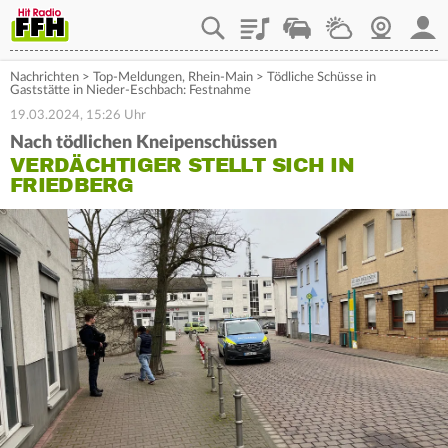
Playlist
Staupilot
Wetter
Webcam
Mein
Nachrichten
>
Top-Meldungen
,
Rhein-Main
>
Tödliche Schüsse in
Gaststätte in Nieder-Eschbach: Festnahme
19.03.2024, 15:26 Uhr
Nach tödlichen Kneipenschüssen
VERDÄCHTIGER STELLT SICH IN
FRIEDBERG