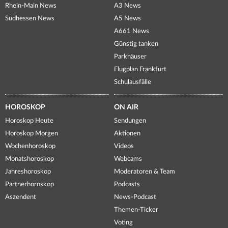
Rhein-Main News
A3 News
Südhessen News
A5 News
A661 News
Günstig tanken
Parkhäuser
Flugplan Frankfurt
Schulausfälle
HOROSKOP
ON AIR
Horoskop Heute
Sendungen
Horoskop Morgen
Aktionen
Wochenhoroskop
Videos
Monatshoroskop
Webcams
Jahreshoroskop
Moderatoren & Team
Partnerhoroskop
Podcasts
Aszendent
News-Podcast
Themen-Ticker
Voting