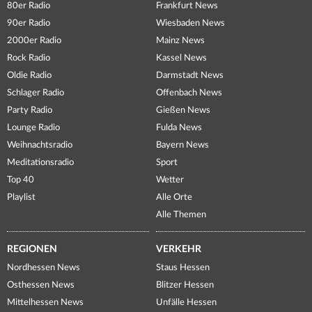
80er Radio
Frankfurt News
90er Radio
Wiesbaden News
2000er Radio
Mainz News
Rock Radio
Kassel News
Oldie Radio
Darmstadt News
Schlager Radio
Offenbach News
Party Radio
Gießen News
Lounge Radio
Fulda News
Weihnachtsradio
Bayern News
Meditationsradio
Sport
Top 40
Wetter
Playlist
Alle Orte
Alle Themen
REGIONEN
VERKEHR
Nordhessen News
Staus Hessen
Osthessen News
Blitzer Hessen
Mittelhessen News
Unfälle Hessen