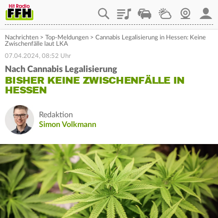
Playlist
Staupilot
Wetter
Webcam
Mein
Nachrichten
>
Top-Meldungen
>
Cannabis Legalisierung in Hessen: Keine
Zwischenfälle laut LKA
07.04.2024, 08:52 Uhr
Nach Cannabis Legalisierung
BISHER KEINE ZWISCHENFÄLLE IN
HESSEN
Redaktion
Simon Volkmann