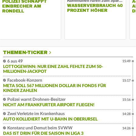
Kommunen rufen zum Sparen auf
POLIZEI SCHNAPPT
A
WASSERVERBRAUCH 40
EINBRECHER AM
A
PROZENT HÖHER
RONDELL
D
THEMEN-TICKER
6 aus 49
15:49
LOTTOGEWINN: NUR EINE ZAHL FEHLTE ZUM 50-
MILLIONEN-JACKPOT
Facebook-Konzern
15:17
META SOLL 567 MILLIONEN DOLLAR IN FONDS FÜR
KINDER ZAHLEN
Polizei warnt Drohnen-Besitzer
15:16
NICHT AM FRANKFURTER AIRPORT FLIEGEN!
Zwei Verletzte im Krankenhaus
14:28
AUTO KOLLIDIERT MIT U-BAHN IN OBERURSEL
Konstanz und Demut beim SVWW
14:26
DAS IST DRIN FÜR DIE SAISON IN LIGA 3