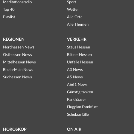
Meditationsradio
Sport
Top 40
Wetter
Playlist
Alle Orte
Alle Themen
REGIONEN
VERKEHR
Nordhessen News
Staus Hessen
Osthessen News
Blitzer Hessen
Mittelhessen News
Unfälle Hessen
Rhein-Main News
A3 News
Südhessen News
A5 News
A661 News
Günstig tanken
Parkhäuser
Flugplan Frankfurt
Schulausfälle
HOROSKOP
ON AIR