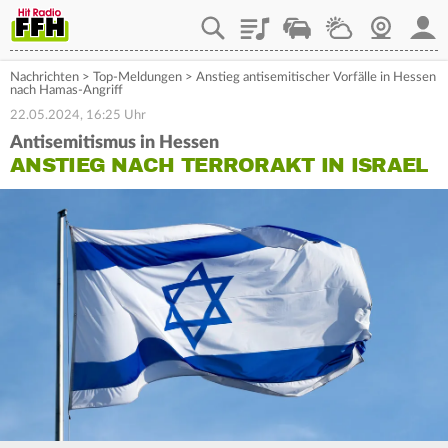
Playlist
Staupilot
Wetter
Webcam
Mein
Nachrichten
>
Top-Meldungen
>
Anstieg antisemitischer Vorfälle in Hessen
nach Hamas-Angriff
22.05.2024, 16:25 Uhr
Antisemitismus in Hessen
ANSTIEG NACH TERRORAKT IN ISRAEL