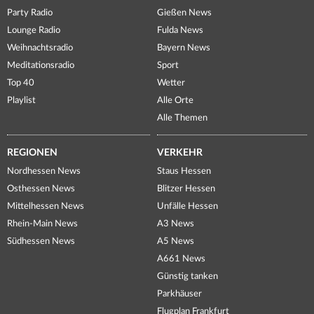
Party Radio
Gießen News
Lounge Radio
Fulda News
Weihnachtsradio
Bayern News
Meditationsradio
Sport
Top 40
Wetter
Playlist
Alle Orte
Alle Themen
REGIONEN
VERKEHR
Nordhessen News
Staus Hessen
Osthessen News
Blitzer Hessen
Mittelhessen News
Unfälle Hessen
Rhein-Main News
A3 News
Südhessen News
A5 News
A661 News
Günstig tanken
Parkhäuser
Flugplan Frankfurt