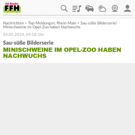
Playlist
Staupilot
Wetter
Webcam
Mein
Nachrichten
>
Top-Meldungen
,
Rhein-Main
>
Sau-süße Bilderserie!
Minischweine im Opel-Zoo haben Nachwuchs
24.05.2024, 09:18 Uhr
Sau-süße Bilderserie
MINISCHWEINE IM OPEL-ZOO HABEN
NACHWUCHS