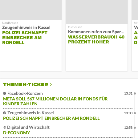
Zeugenhinweis in Kassel
Kommunen rufen zum Sparen auf
POLIZEI SCHNAPPT
A
WASSERVERBRAUCH 40
EINBRECHER AM
A
PROZENT HÖHER
RONDELL
D
THEMEN-TICKER
Facebook-Konzern
13:31
META SOLL 567 MILLIONEN DOLLAR IN FONDS FÜR
KINDER ZAHLEN
Zeugenhinweis in Kassel
13:00
POLIZEI SCHNAPPT EINBRECHER AM RONDELL
Digital und Wirtschaft
12:58
D:ECONOMY