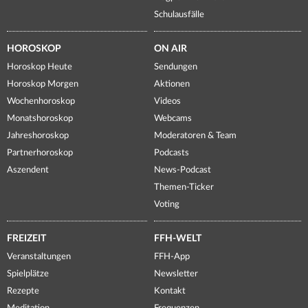
Schulausfälle
HOROSKOP
ON AIR
Horoskop Heute
Sendungen
Horoskop Morgen
Aktionen
Wochenhoroskop
Videos
Monatshoroskop
Webcams
Jahreshoroskop
Moderatoren & Team
Partnerhoroskop
Podcasts
Aszendent
News-Podcast
Themen-Ticker
Voting
FREIZEIT
FFH-WELT
Veranstaltungen
FFH-App
Spielplätze
Newsletter
Rezepte
Kontakt