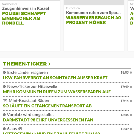
Zeugenhinweis in Kassel
Kommunen rufen zum Sparen auf
POLIZEI SCHNAPPT
A
WASSERVERBRAUCH 40
EINBRECHER AM
A
PROZENT HÖHER
RONDELL
D
THEMEN-TICKER
Erste Länder reagieren
18:03
LKW-FAHRVERBOT AN SONNTAGEN AUSSER KRAFT
News-Ticker zur Hitzewelle
17:49
MEHR KOMMUNEN RUFEN ZUM WASSERSPAREN AUF
Mini-Knast auf Rädern
17:14
SO LÄUFT EIN GEFANGENENTRANSPORT AB
Vorplatz wird umgestaltet
16:44
DARMSTADT 98 EHRT UNVERGESSENEN FAN
6 aus 49
15:49