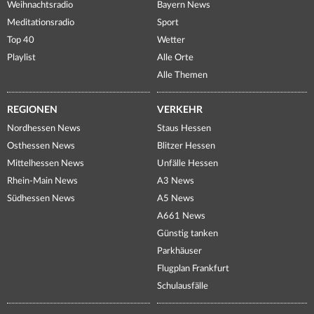
Weihnachtsradio
Bayern News
Meditationsradio
Sport
Top 40
Wetter
Playlist
Alle Orte
Alle Themen
REGIONEN
VERKEHR
Nordhessen News
Staus Hessen
Osthessen News
Blitzer Hessen
Mittelhessen News
Unfälle Hessen
Rhein-Main News
A3 News
Südhessen News
A5 News
A661 News
Günstig tanken
Parkhäuser
Flugplan Frankfurt
Schulausfälle