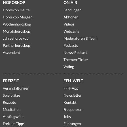
HOROSKOP
ON AIR
Horoskop Heute
Sendungen
Horoskop Morgen
Aktionen
Wochenhoroskop
Videos
Monatshoroskop
Webcams
Jahreshoroskop
Moderatoren & Team
Partnerhoroskop
Podcasts
Aszendent
News-Podcast
Themen-Ticker
Voting
FREIZEIT
FFH-WELT
Veranstaltungen
FFH-App
Spielplätze
Newsletter
Rezepte
Kontakt
Meditation
Frequenzen
Ausflugsziele
Jobs
Freizeit-Tipps
Führungen