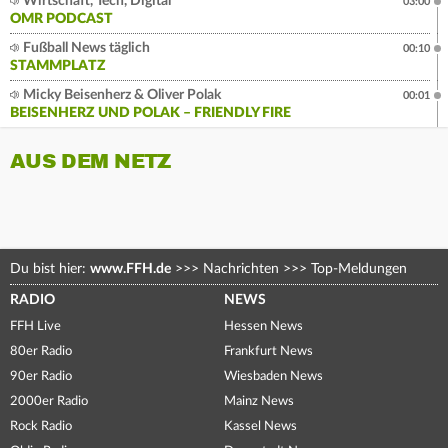
Wirtschaft, Tech, Digital
03:00
OMR PODCAST
Fußball News täglich
00:10
STAMMPLATZ
Micky Beisenherz & Oliver Polak
00:01
BEISENHERZ UND POLAK – FRIENDLY FIRE
AUS DEM NETZ
Du bist hier:
www.FFH.de
>>>
Nachrichten
>>>
Top-Meldungen
RADIO
NEWS
FFH Live
Hessen News
80er Radio
Frankfurt News
90er Radio
Wiesbaden News
2000er Radio
Mainz News
Rock Radio
Kassel News