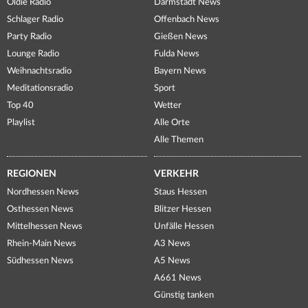
Oldie Radio
Darmstadt News
Schlager Radio
Offenbach News
Party Radio
Gießen News
Lounge Radio
Fulda News
Weihnachtsradio
Bayern News
Meditationsradio
Sport
Top 40
Wetter
Playlist
Alle Orte
Alle Themen
REGIONEN
VERKEHR
Nordhessen News
Staus Hessen
Osthessen News
Blitzer Hessen
Mittelhessen News
Unfälle Hessen
Rhein-Main News
A3 News
Südhessen News
A5 News
A661 News
Günstig tanken