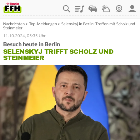
Playlist
Staupilot
Wetter
Webcam
Mein
Nachrichten
>
Top-Meldungen
>
Selenskyj in Berlin: Treffen mit Scholz und
Steinmeier
11.10.2024, 05:35 Uhr
Besuch heute in Berlin
SELENSKYJ TRIFFT SCHOLZ UND
STEINMEIER