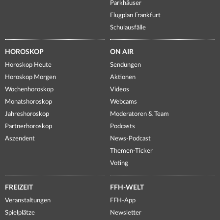
Parkhäuser
Flugplan Frankfurt
Schulausfälle
HOROSKOP
ON AIR
Horoskop Heute
Sendungen
Horoskop Morgen
Aktionen
Wochenhoroskop
Videos
Monatshoroskop
Webcams
Jahreshoroskop
Moderatoren & Team
Partnerhoroskop
Podcasts
Aszendent
News-Podcast
Themen-Ticker
Voting
FREIZEIT
FFH-WELT
Veranstaltungen
FFH-App
Spielplätze
Newsletter