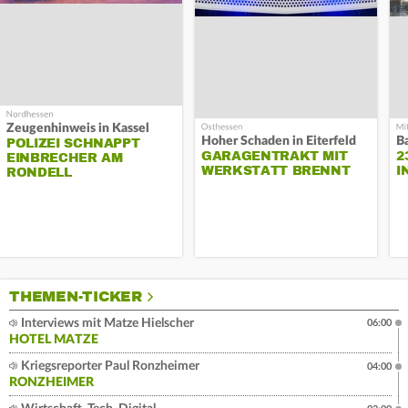
Zeugenhinweis in Kassel
Hoher Schaden in Eiterfeld
B
POLIZEI SCHNAPPT
GARAGENTRAKT MIT
2
EINBRECHER AM
WERKSTATT BRENNT
I
RONDELL
THEMEN-TICKER
Interviews mit Matze Hielscher
06:00
HOTEL MATZE
Kriegsreporter Paul Ronzheimer
04:00
RONZHEIMER