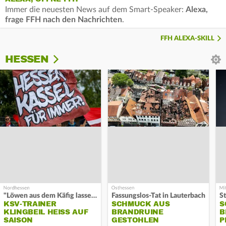
Immer die neuesten News auf dem Smart-Speaker:
Alexa,
frage FFH nach den Nachrichten
.
FFH ALEXA-SKILL
HESSEN
"Löwen aus dem Käfig lassen"
Fassungslos-Tat in Lauterbach
KSV-TRAINER
SCHMUCK AUS
S
KLINGBEIL HEISS AUF S
BRANDRUINE
B
AISON
GESTOHLEN
P