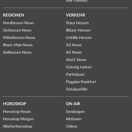
Alle Themen
REGIONEN
VERKEHR
Nordhessen News
Staus Hessen
Osthessen News
Blitzer Hessen
Mittelhessen News
Unfälle Hessen
Rhein-Main News
A3 News
Südhessen News
A5 News
A661 News
Günstig tanken
Parkhäuser
Flugplan Frankfurt
Schulausfälle
HOROSKOP
ON AIR
Horoskop Heute
Sendungen
Horoskop Morgen
Aktionen
Wochenhoroskop
Videos