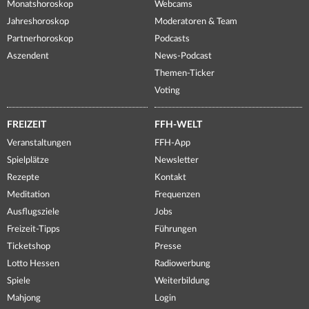
Monatshoroskop
Webcams
Jahreshoroskop
Moderatoren & Team
Partnerhoroskop
Podcasts
Aszendent
News-Podcast
Themen-Ticker
Voting
FREIZEIT
FFH-WELT
Veranstaltungen
FFH-App
Spielplätze
Newsletter
Rezepte
Kontakt
Meditation
Frequenzen
Ausflugsziele
Jobs
Freizeit-Tipps
Führungen
Ticketshop
Presse
Lotto Hessen
Radiowerbung
Spiele
Weiterbildung
Mahjong
Login