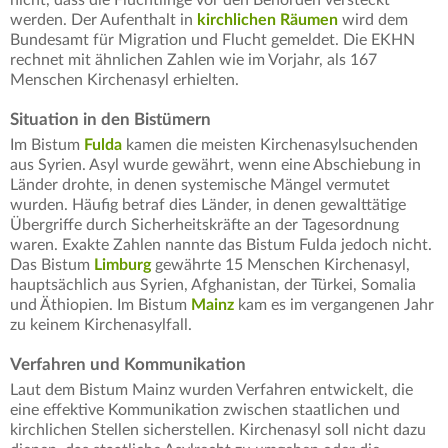
nicht, dass die Flüchtlinge vor den Behörden versteckt
werden. Der Aufenthalt in
kirchlichen Räumen
wird dem
Bundesamt für Migration und Flucht gemeldet. Die EKHN
rechnet mit ähnlichen Zahlen wie im Vorjahr, als 167
Menschen Kirchenasyl erhielten.
Situation in den Bistümern
Im Bistum
Fulda
kamen die meisten Kirchenasylsuchenden
aus Syrien. Asyl wurde gewährt, wenn eine Abschiebung in
Länder drohte, in denen systemische Mängel vermutet
wurden. Häufig betraf dies Länder, in denen gewalttätige
Übergriffe durch Sicherheitskräfte an der Tagesordnung
waren. Exakte Zahlen nannte das Bistum Fulda jedoch nicht.
Das Bistum
Limburg
gewährte 15 Menschen Kirchenasyl,
hauptsächlich aus Syrien, Afghanistan, der Türkei, Somalia
und Äthiopien. Im Bistum
Mainz
kam es im vergangenen Jahr
zu keinem Kirchenasylfall.
Verfahren und Kommunikation
Laut dem Bistum Mainz wurden Verfahren entwickelt, die
eine effektive Kommunikation zwischen staatlichen und
kirchlichen Stellen sicherstellen. Kirchenasyl soll nicht dazu