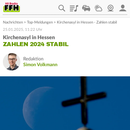
Playlist
Staupilot
Wetter
Webcam
Mein
Nachrichten
>
Top-Meldungen
>
Kirchenasyl in Hessen - Zahlen stabil
25.01.2025, 11:22 Uhr
Kirchenasyl in Hessen
ZAHLEN 2024 STABIL
Redaktion
Simon Volkmann