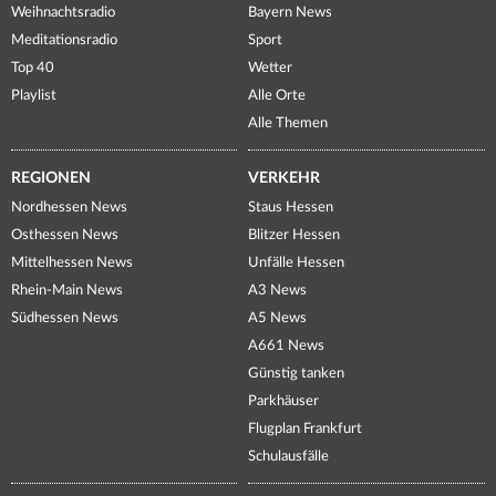
Weihnachtsradio
Bayern News
Meditationsradio
Sport
Top 40
Wetter
Playlist
Alle Orte
Alle Themen
REGIONEN
VERKEHR
Nordhessen News
Staus Hessen
Osthessen News
Blitzer Hessen
Mittelhessen News
Unfälle Hessen
Rhein-Main News
A3 News
Südhessen News
A5 News
A661 News
Günstig tanken
Parkhäuser
Flugplan Frankfurt
Schulausfälle