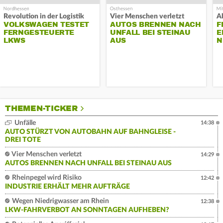
Revolution in der Logistik
Vier Menschen verletzt
A
VOLKSWAGEN TESTET
AUTOS BRENNEN NACH
F
FERNGESTEUERTE
UNFALL BEI STEINAU
E
LKWS
AUS
N
THEMEN-TICKER
Unfälle
14:38
AUTO STÜRZT VON AUTOBAHN AUF BAHNGLEISE -
DREI TOTE
Vier Menschen verletzt
14:29
AUTOS BRENNEN NACH UNFALL BEI STEINAU AUS
Rheinpegel wird Risiko
12:42
INDUSTRIE ERHÄLT MEHR AUFTRÄGE
Wegen Niedrigwasser am Rhein
12:38
LKW-FAHRVERBOT AN SONNTAGEN AUFHEBEN?