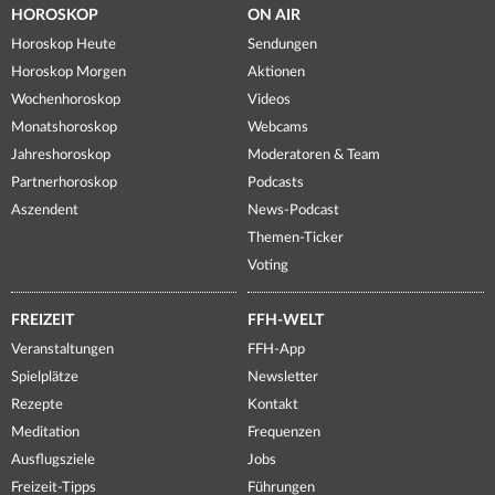
HOROSKOP
ON AIR
Horoskop Heute
Sendungen
Horoskop Morgen
Aktionen
Wochenhoroskop
Videos
Monatshoroskop
Webcams
Jahreshoroskop
Moderatoren & Team
Partnerhoroskop
Podcasts
Aszendent
News-Podcast
Themen-Ticker
Voting
FREIZEIT
FFH-WELT
Veranstaltungen
FFH-App
Spielplätze
Newsletter
Rezepte
Kontakt
Meditation
Frequenzen
Ausflugsziele
Jobs
Freizeit-Tipps
Führungen