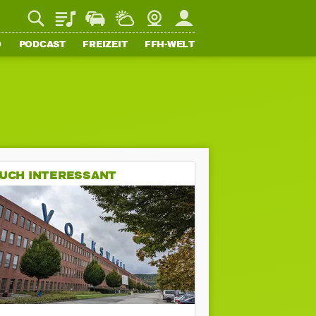
Playlist
Staupilot
Wetter
Webcam
Mein FFH
O
PODCAST
FREIZEIT
FFH-WELT
UCH INTERESSANT