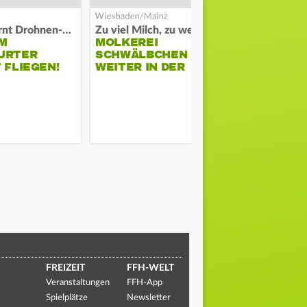
Polizei warnt Drohnen-Besitzer
Zu viel Milch, zu wenig Abnehme
M
MOLKEREI
STADTRAT
URTER
SCHWÄLBCHEN
WIEDER F
 FLIEGEN!
WEITER IN DER
SCHLAGZE
KRISE
FREIZEIT
FFH-WELT
Veranstaltungen
FFH-App
Spielplätze
Newsletter