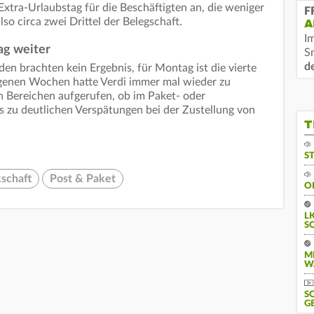
Extra-Urlaubstag für die Beschäftigten an, die weniger
F
so circa zwei Drittel der Belegschaft.
A
I
g weiter
S
d
en brachten kein Ergebnis, für Montag ist die vierte
genen Wochen hatte Verdi immer mal wieder zu
n Bereichen aufgerufen, ob im Paket- oder
s zu deutlichen Verspätungen bei der Zustellung von
T
S
schaft
Post & Paket
O
L
S
M
W
S
G