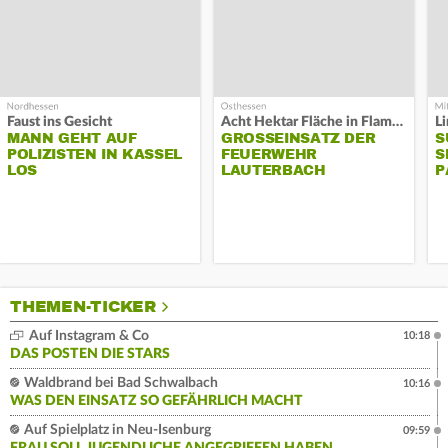
Faust ins Gesicht
Acht Hektar Fläche in Flammen
MANN GEHT AUF
GROSSEINSATZ DER F
S
POLIZISTEN IN KASSEL
EUERWEHR L
S
LOS
AUTERBACH
P
THEMEN-TICKER
Auf Instagram & Co
10:18
DAS POSTEN DIE STARS
Waldbrand bei Bad Schwalbach
10:16
WAS DEN EINSATZ SO GEFÄHRLICH MACHT
Auf Spielplatz in Neu-Isenburg
09:59