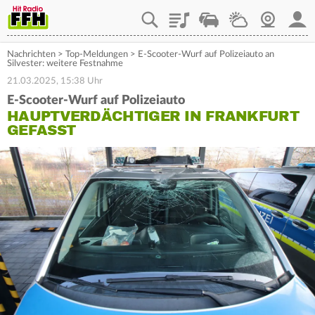
Playlist
Staupilot
Wetter
Webcam
Mein
Nachrichten
>
Top-Meldungen
>
E-Scooter-Wurf auf Polizeiauto an
Silvester: weitere Festnahme
21.03.2025, 15:38 Uhr
E-Scooter-Wurf auf Polizeiauto
HAUPTVERDÄCHTIGER IN FRANKFURT
GEFASST