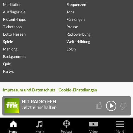
Meditation
Frequenzen
Ausflugsziele
Jobs
Freizeit-Tipps
Führungen
Ticketshop
Presse
Lotto Hessen
Radiowerbung
Spiele
Weiterbildung
Mahjong
Login
Backgammon
Quiz
Partys
Impressum und Datenschutz
Cookie-Einstellungen
HIT RADIO FFH
Jetzt einschalten
Home
Musik
Podcast
Video
Menü