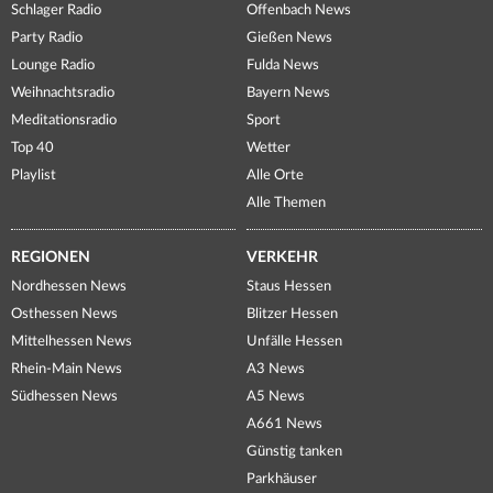
Schlager Radio
Offenbach News
Party Radio
Gießen News
Lounge Radio
Fulda News
Weihnachtsradio
Bayern News
Meditationsradio
Sport
Top 40
Wetter
Playlist
Alle Orte
Alle Themen
REGIONEN
VERKEHR
Nordhessen News
Staus Hessen
Osthessen News
Blitzer Hessen
Mittelhessen News
Unfälle Hessen
Rhein-Main News
A3 News
Südhessen News
A5 News
A661 News
Günstig tanken
Parkhäuser