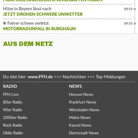
FRAU SOLL JUGENDLICHE ANGEGRIFFEN HABEN
Hitze in Bayern lässt nach
09:55
JETZT DROHEN SCHWERE UNWETTER
Fahrer schwer verletzt
09:55
MOTORRADUNFALL IN BURGHAUN
AUS DEM NETZ
Du bist hier:
www.FFH.de
>>>
Nachrichten
>>>
Top-Meldungen
RADIO
NEWS
FFH Live
Hessen News
80er Radio
Frankfurt News
90er Radio
Wiesbaden News
2000er Radio
Mainz News
Rock Radio
Kassel News
Oldie Radio
Darmstadt News