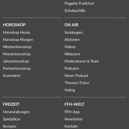
Flugplan Frankfurt
Schulausfälle
HOROSKOP
ON AIR
Horoskop Heute
Sendungen
Horoskop Morgen
Aktionen
Wochenhoroskop
Videos
Monatshoroskop
Webcams
Jahreshoroskop
Moderatoren & Team
Partnerhoroskop
Podcasts
Aszendent
News-Podcast
Themen-Ticker
Voting
FREIZEIT
FFH-WELT
Veranstaltungen
FFH-App
Spielplätze
Newsletter
Rezepte
Kontakt