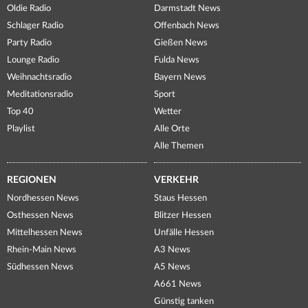
Oldie Radio
Darmstadt News
Schlager Radio
Offenbach News
Party Radio
Gießen News
Lounge Radio
Fulda News
Weihnachtsradio
Bayern News
Meditationsradio
Sport
Top 40
Wetter
Playlist
Alle Orte
Alle Themen
REGIONEN
VERKEHR
Nordhessen News
Staus Hessen
Osthessen News
Blitzer Hessen
Mittelhessen News
Unfälle Hessen
Rhein-Main News
A3 News
Südhessen News
A5 News
A661 News
Günstig tanken