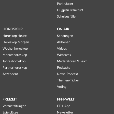
Parkhäuser
Flugplan Frankfurt
Schulausfälle
HOROSKOP
ON AIR
Horoskop Heute
Sendungen
Horoskop Morgen
Aktionen
Wochenhoroskop
Videos
Monatshoroskop
Webcams
Jahreshoroskop
Moderatoren & Team
Partnerhoroskop
Podcasts
Aszendent
News-Podcast
Themen-Ticker
Voting
FREIZEIT
FFH-WELT
Veranstaltungen
FFH-App
Spielplätze
Newsletter