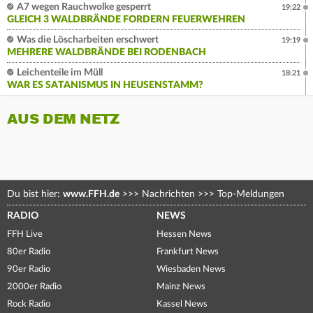
A7 wegen Rauchwolke gesperrt
19:22
GLEICH 3 WALDBRÄNDE FORDERN FEUERWEHREN
Was die Löscharbeiten erschwert
19:19
MEHRERE WALDBRÄNDE BEI RODENBACH
Leichenteile im Müll
18:21
WAR ES SATANISMUS IN HEUSENSTAMM?
AUS DEM NETZ
Du bist hier:
www.FFH.de
>>>
Nachrichten
>>>
Top-Meldungen
RADIO
NEWS
FFH Live
Hessen News
80er Radio
Frankfurt News
90er Radio
Wiesbaden News
2000er Radio
Mainz News
Rock Radio
Kassel News