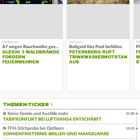
A7 wegen Rauchwolke gesperrt
Bußgeld fürs Pool befüllen
GLEICH 3 WALDBRÄNDE
PETERSBERG RUFT
F
FORDERN
TRINKWASSERNOTSTAND
W
FEUERWEHREN
AUS
S
THEMEN-TICKER
Keine Streiks und Ausfälle mehr
21:00
TARIFKONFLIKT BEI LUFTHANSA ENTSCHÄRFT
FFH-Stichprobe bei Optikern
19:25
SONNENFINSTERNIS-BRILLEN SIND MANGELWARE