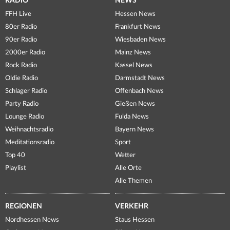
RADIO
NEWS
FFH Live
Hessen News
80er Radio
Frankfurt News
90er Radio
Wiesbaden News
2000er Radio
Mainz News
Rock Radio
Kassel News
Oldie Radio
Darmstadt News
Schlager Radio
Offenbach News
Party Radio
Gießen News
Lounge Radio
Fulda News
Weihnachtsradio
Bayern News
Meditationsradio
Sport
Top 40
Wetter
Playlist
Alle Orte
Alle Themen
REGIONEN
VERKEHR
Nordhessen News
Staus Hessen