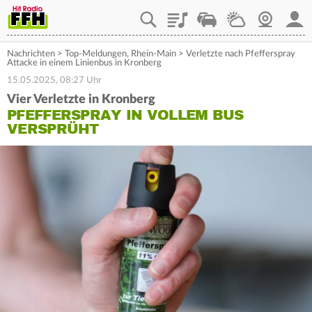
Playlist
Staupilot
Wetter
Webcam
Mein
Nachrichten
>
Top-Meldungen
,
Rhein-Main
>
Verletzte nach Pfefferspray
Attacke in einem Linienbus in Kronberg
15.05.2025, 08:27 Uhr
Vier Verletzte in Kronberg
PFEFFERSPRAY IN VOLLEM BUS
VERSPRÜHT