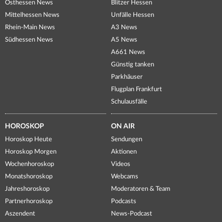
Osthessen News
Blitzer Hessen
Mittelhessen News
Unfälle Hessen
Rhein-Main News
A3 News
Südhessen News
A5 News
A661 News
Günstig tanken
Parkhäuser
Flugplan Frankfurt
Schulausfälle
HOROSKOP
ON AIR
Horoskop Heute
Sendungen
Horoskop Morgen
Aktionen
Wochenhoroskop
Videos
Monatshoroskop
Webcams
Jahreshoroskop
Moderatoren & Team
Partnerhoroskop
Podcasts
Aszendent
News-Podcast