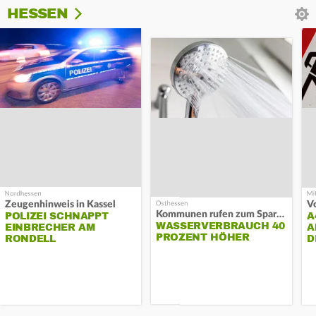
HESSEN
Zeugenhinweis in Kassel
Kommunen rufen zum Sparen auf
POLIZEI SCHNAPPT
A
WASSERVERBRAUCH 40
EINBRECHER AM
A
PROZENT HÖHER
RONDELL
D