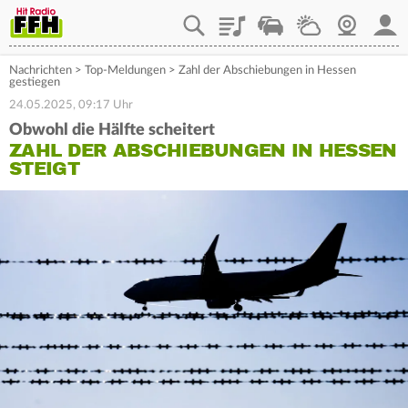
Playlist
Staupilot
Wetter
Webcam
Mein
Nachrichten
>
Top-Meldungen
>
Zahl der Abschiebungen in Hessen
gestiegen
24.05.2025, 09:17 Uhr
Obwohl die Hälfte scheitert
ZAHL DER ABSCHIEBUNGEN IN HESSEN
STEIGT