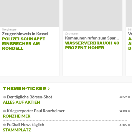
Zeugenhinweis in Kassel
Kommunen rufen zum Sparen auf
POLIZEI SCHNAPPT
A
WASSERVERBRAUCH 40
EINBRECHER AM
A
PROZENT HÖHER
RONDELL
D
THEMEN-TICKER
Der tägliche Börsen-Shot
04:59
ALLES AUF AKTIEN
Kriegsreporter Paul Ronzheimer
04:00
RONZHEIMER
Fußball News täglich
00:05
STAMMPLATZ