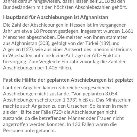
Jahres darauf hingewiesen, dass Hessen seit 2018 zu den
Bundesländern mit den höchsten Abschiebezahlen gehört.
Hauptland für Abschiebungen ist Afghanistan
Die Zahl der Abschiebungen in Hessen ist im vergangenen
Jahr um etwa 18 Prozent gestiegen. Insgesamt wurden 1.661
Menschen abgeschoben. Die meisten von ihnen stammten
aus Afghanistan (303), gefolgt von der Türkei (189) und
Algerien (127), wie aus einer Antwort des Innenministeriums
in Wiesbaden auf eine kleine Anfrage der AfD-Fraktion
hervorging. Zum Vergleich: Ein Jahr zuvor lag die Zahl der
Abschiebungen bei 1.406 Fällen.
Fast die Hälfte der geplanten Abschiebungen ist geplatzt
Laut den Angaben kamen zahlreiche vorgesehenen
Abschiebungen nicht zustande. "Von geplanten 3.054
Abschiebungen scheiterten 1.393", hieß es. Das Ministerium
machte auch Angaben zu den Ursachen: So kamen in mehr
als der Hälfte der Fälle (720) die Abschiebungen nicht
zustande, da die betreffenden Männer oder Frauen nicht
angetroffen werden konnten. In 133 Fällen waren die
Personen untergetaucht.