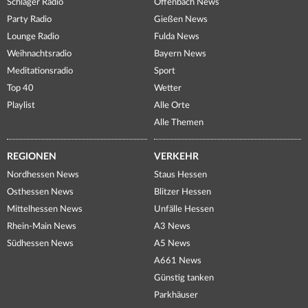
Schlager Radio
Offenbach News
Party Radio
Gießen News
Lounge Radio
Fulda News
Weihnachtsradio
Bayern News
Meditationsradio
Sport
Top 40
Wetter
Playlist
Alle Orte
Alle Themen
REGIONEN
VERKEHR
Nordhessen News
Staus Hessen
Osthessen News
Blitzer Hessen
Mittelhessen News
Unfälle Hessen
Rhein-Main News
A3 News
Südhessen News
A5 News
A661 News
Günstig tanken
Parkhäuser