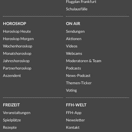
Flugplan Frankfurt
Schulausfälle
HOROSKOP
ON AIR
Horoskop Heute
Sendungen
Horoskop Morgen
Aktionen
Wochenhoroskop
Videos
Monatshoroskop
Webcams
Jahreshoroskop
Moderatoren & Team
Partnerhoroskop
Podcasts
Aszendent
News-Podcast
Themen-Ticker
Voting
FREIZEIT
FFH-WELT
Veranstaltungen
FFH-App
Spielplätze
Newsletter
Rezepte
Kontakt