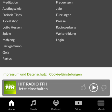
Meditation
Frequenzen
Ausflugsziele
Jobs
Freizeit-Tipps
Führungen
Ticketshop
Presse
Lotto Hessen
Radiowerbung
Spiele
Weiterbildung
Mahjong
Login
Backgammon
Quiz
Partys
Impressum und Datenschutz
Cookie-Einstellungen
HIT RADIO FFH
Jetzt einschalten
Home
Musik
Podcast
Video
Menü