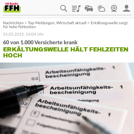
Playlist
Staupilot
Wetter
Webcam
Mein
Nachrichten
>
Top-Meldungen
,
Wirtschaft aktuell
>
Erkältungswelle sorgt
für hohe Fehlzeiten
25.05.2025, 10:04 Uhr
60 von 1.000 Versicherte krank
ERKÄLTUNGSWELLE HÄLT FEHLZEITEN
HOCH