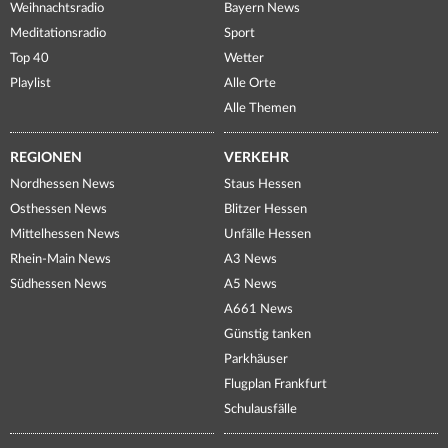
Weihnachtsradio
Bayern News
Meditationsradio
Sport
Top 40
Wetter
Playlist
Alle Orte
Alle Themen
REGIONEN
VERKEHR
Nordhessen News
Staus Hessen
Osthessen News
Blitzer Hessen
Mittelhessen News
Unfälle Hessen
Rhein-Main News
A3 News
Südhessen News
A5 News
A661 News
Günstig tanken
Parkhäuser
Flugplan Frankfurt
Schulausfälle