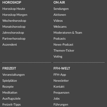
HOROSKOP
ON AIR
Horoskop Heute
Sendungen
Horoskop Morgen
Aktionen
Wochenhoroskop
Videos
Monatshoroskop
Webcams
Jahreshoroskop
Moderatoren & Team
Partnerhoroskop
Podcasts
Aszendent
News-Podcast
Themen-Ticker
Voting
FREIZEIT
FFH-WELT
Veranstaltungen
FFH-App
Spielplätze
Newsletter
Rezepte
Kontakt
Meditation
Frequenzen
Ausflugsziele
Jobs
Freizeit-Tipps
Führungen