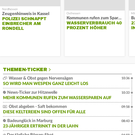
Zeugenhinweis in Kassel
Kommunen rufen zum Sparen auf
B
POLIZEI SCHNAPPT
WASSERVERBRAUCH 40
2
EINBRECHER AM
PROZENT HÖHER
I
RONDELL
THEMEN-TICKER
Wasser & Obst gegen Nervensägen
10:36
SO WIRD MAN WESPEN GANZ LEICHT LOS
News-Ticker zur Hitzewelle
10:33
MEHR KOMMUNEN RUFEN ZUM WASSERSPAREN AUF
Obst abgeben - Saft bekommen
09:58
DIESE KELTEREIEN SIND OFFEN FÜR ALLE
Badeunglück in Marburg
08:43
23-JÄHRIGER ERTRINKT IN DER LAHN