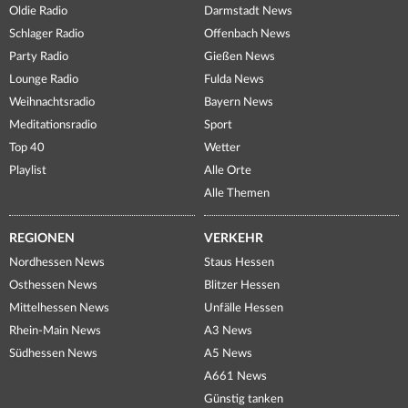
Oldie Radio
Darmstadt News
Schlager Radio
Offenbach News
Party Radio
Gießen News
Lounge Radio
Fulda News
Weihnachtsradio
Bayern News
Meditationsradio
Sport
Top 40
Wetter
Playlist
Alle Orte
Alle Themen
REGIONEN
VERKEHR
Nordhessen News
Staus Hessen
Osthessen News
Blitzer Hessen
Mittelhessen News
Unfälle Hessen
Rhein-Main News
A3 News
Südhessen News
A5 News
A661 News
Günstig tanken