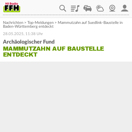
Playlist
Staupilot
Wetter
Webcam
Mein
Nachrichten
>
Top-Meldungen
>
Mammutzahn auf Suedlink-Baustelle in
Baden-Württemberg entdeckt
28.05.2025, 11:38 Uhr
Archäologischer Fund
MAMMUTZAHN AUF BAUSTELLE
ENTDECKT