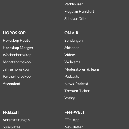
Parkhäuser
Flugplan Frankfurt
Schulausfälle
HOROSKOP
ON AIR
Horoskop Heute
Sendungen
Horoskop Morgen
Aktionen
Wochenhoroskop
Videos
Monatshoroskop
Webcams
Jahreshoroskop
Moderatoren & Team
Partnerhoroskop
Podcasts
Aszendent
News-Podcast
Themen-Ticker
Voting
FREIZEIT
FFH-WELT
Veranstaltungen
FFH-App
Spielplätze
Newsletter