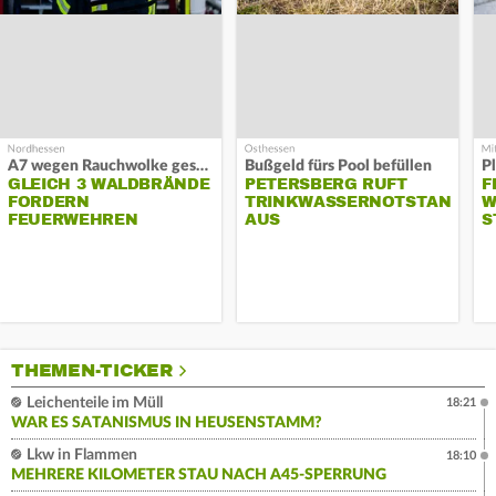
A7 wegen Rauchwolke gesperrt
Bußgeld fürs Pool befüllen
GLEICH 3 WALDBRÄNDE
PETERSBERG RUFT
F
FORDERN
TRINKWASSERNOTSTAND
W
FEUERWEHREN
AUS
S
THEMEN-TICKER
Leichenteile im Müll
18:21
WAR ES SATANISMUS IN HEUSENSTAMM?
Lkw in Flammen
18:10
MEHRERE KILOMETER STAU NACH A45-SPERRUNG