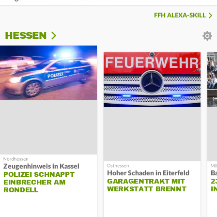
FFH ALEXA-SKILL
HESSEN
Zeugenhinweis in Kassel
Hoher Schaden in Eiterfeld
B
POLIZEI SCHNAPPT
GARAGENTRAKT MIT
2
EINBRECHER AM
WERKSTATT BRENNT
I
RONDELL