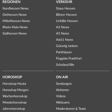
REGIONEN
VERKEHR
Nordhessen News
Staus Hessen
Osthessen News
Blitzer Hessen
Mittelhessen News
Unfälle Hessen
Rhein-Main News
A3 News
Südhessen News
A5 News
A661 News
Günstig tanken
Parkhäuser
Flugplan Frankfurt
Schulausfälle
HOROSKOP
ON AIR
Horoskop Heute
Sendungen
Horoskop Morgen
Aktionen
Wochenhoroskop
Videos
Monatshoroskop
Webcams
Jahreshoroskop
Moderatoren & Team