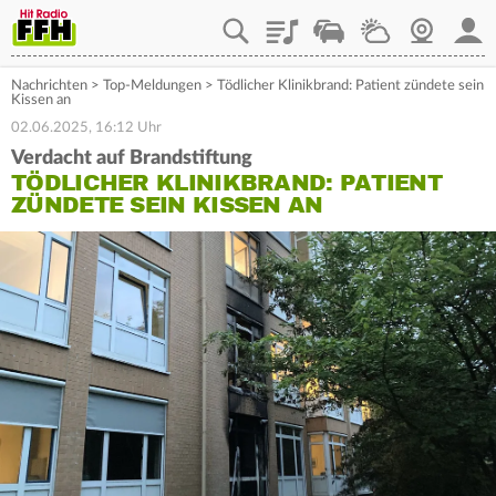
Playlist
Staupilot
Wetter
Webcam
Mein
Nachrichten
>
Top-Meldungen
>
Tödlicher Klinikbrand: Patient zündete sein
Kissen an
02.06.2025, 16:12 Uhr
Verdacht auf Brandstiftung
TÖDLICHER KLINIKBRAND: PATIENT
ZÜNDETE SEIN KISSEN AN