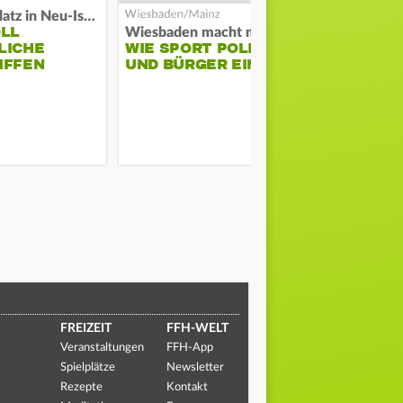
Auf Spielplatz in Neu-Isenburg
OLL
COACH KO
Wiesbaden macht mobil
LICHE
WIE SPORT POLIZEI
WILL ERS
IFFEN
UND BÜRGER EINT
STABILITÄ
FREIZEIT
FFH-WELT
Veranstaltungen
FFH-App
Spielplätze
Newsletter
Rezepte
Kontakt