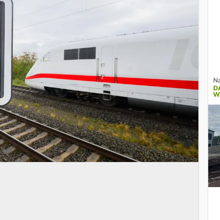
Na
D
W