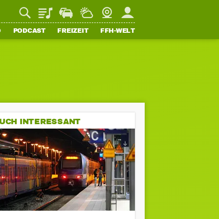
Playlist
Staupilot
Wetter
Webcam
Mein FFH
O
PODCAST
FREIZEIT
FFH-WELT
UCH INTERESSANT