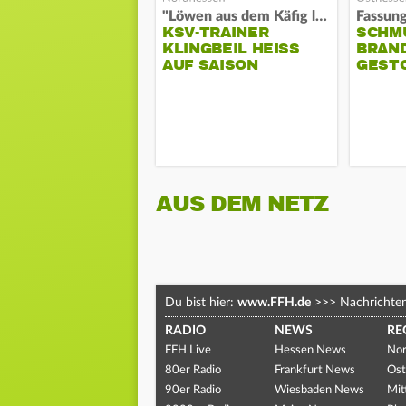
"Löwen aus dem Käfig lassen"
KSV-TRAINER
SCHM
KLINGBEIL HEISS A
BRAN
UF SAISON
GEST
AUS DEM NETZ
Du bist hier:
www.FFH.de
>>>
Nachrichte
RADIO
NEWS
RE
FFH Live
Hessen News
Nor
80er Radio
Frankfurt News
Ost
90er Radio
Wiesbaden News
Mit