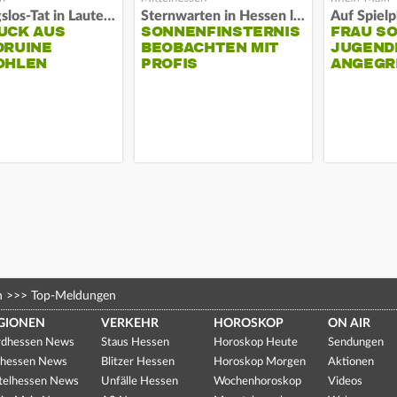
Fassungslos-Tat in Lauterbach
Sternwarten in Hessen laden ein
UCK AUS
SONNENFINSTERNIS
FRAU S
DRUINE
BEOBACHTEN MIT
JUGEND
OHLEN
PROFIS
ANGEGR
HABEN
n
>>>
Top-Meldungen
GIONEN
VERKEHR
HOROSKOP
ON AIR
dhessen News
Staus Hessen
Horoskop Heute
Sendungen
hessen News
Blitzer Hessen
Horoskop Morgen
Aktionen
telhessen News
Unfälle Hessen
Wochenhoroskop
Videos