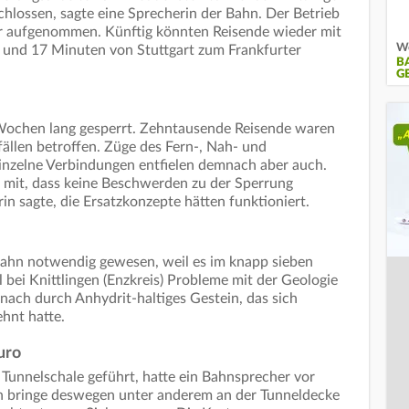
chlossen, sagte eine Sprecherin der Bahn. Der Betrieb
 aufgenommen. Künftig könnten Reisende wieder mit
We
e und 17 Minuten von Stuttgart zum Frankfurter
B
G
 Wochen lang gesperrt. Zehntausende Reisende waren
ällen betroffen. Züge des Fern-, Nah- und
inzelne Verbindungen entfielen demnach aber auch.
 mit, dass keine Beschwerden zu der Sperrung
n sagte, die Ersatzkonzepte hätten funktioniert.
Bahn notwendig gewesen, weil es im knapp sieben
 bei Knittlingen (Enzkreis) Probleme mit der Geologie
nach durch Anhydrit-haltiges Gestein, das sich
ehnt hatte.
uro
r Tunnelschale geführt, hatte ein Bahnsprecher vor
hn bringe deswegen unter anderem an der Tunneldecke