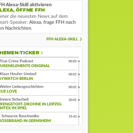
FH Alexa-Skill aktivieren
LEXA, ÖFFNE FFH
mmer die neuesten News auf dem
mart-Speaker:
Alexa, frage FFH nach
en Nachrichten
.
FFH ALEXA-SKILL
HEMEN-TICKER
True Crime Podcast
00:05
PURENELEMENTE ORIGINAL
Klaas Heufer-Umlauf
00:01
AYWATCH BERLIN
Wahre Liebesgeschichten
00:01
RUE LOVE
Innere Sicherheit
20:01
PRENGSTOFF-DROHNE IN LEIPZIG:
MTEX IM SPIEL
Schwarze Rauchwolke
19:43
ROSSBRAND IN GERNSHEIM