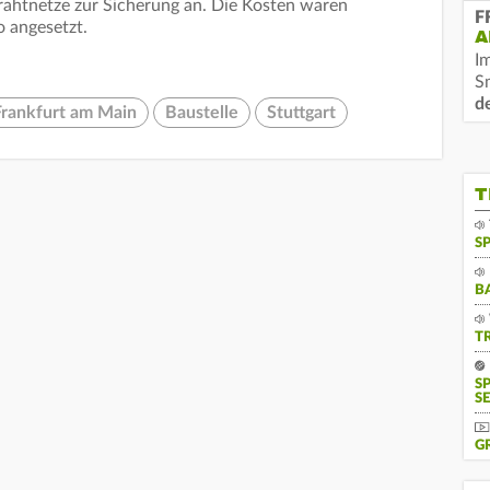
rahtnetze zur Sicherung an. Die Kosten waren
F
 angesetzt.
A
I
S
d
Frankfurt am Main
Baustelle
Stuttgart
T
S
B
T
S
SE
G