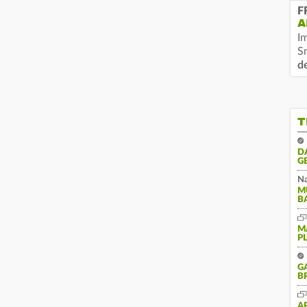
F
A
I
S
d
T
D
G
Na
M
B
M
P
G
B
A