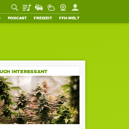
Playlist
Staupilot
Wetter
Webcam
Mein FFH
O
PODCAST
FREIZEIT
FFH-WELT
UCH INTERESSANT