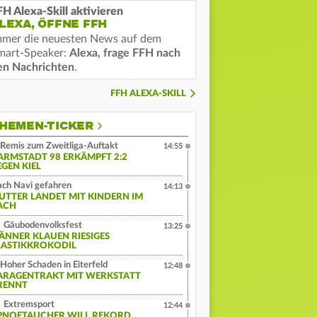
FH Alexa-Skill aktivieren
LEXA, ÖFFNE FFH
mmer die neuesten News auf dem
mart-Speaker:
Alexa, frage FFH nach
en Nachrichten
.
FFH ALEXA-SKILL
HEMEN-TICKER
Remis zum Zweitliga-Auftakt
14:55
ARMSTADT 98 ERKÄMPFT 2:2
EGEN KIEL
ch Navi gefahren
14:13
UTTER LANDET MIT KINDERN IM
ACH
Gäubodenvolksfest
13:25
ÄNNER KLAUEN RIESIGES
LASTIKKROKODIL
Hoher Schaden in Eiterfeld
12:48
ARAGENTRAKT MIT WERKSTATT
RENNT
Extremsport
12:44
PNOETAUCHER WILL REKORD