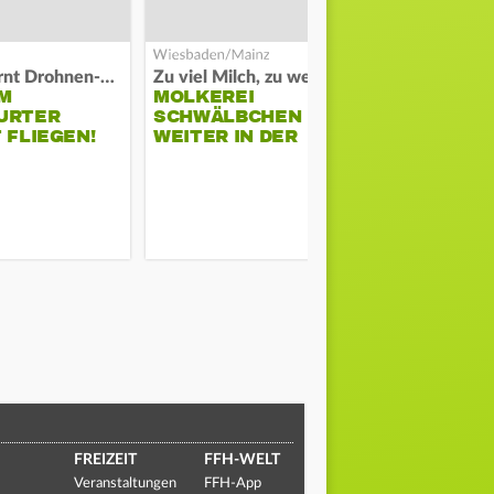
Polizei warnt Drohnen-Besitzer
Zu viel Milch, zu wenig Abnehme
M
MOLKEREI
DARMSTAD
URTER
SCHWÄLBCHEN
ERKÄMPFT
 FLIEGEN!
WEITER IN DER
GEGEN KI
KRISE
FREIZEIT
FFH-WELT
Veranstaltungen
FFH-App