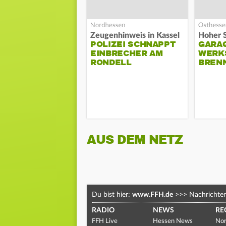
Zeugenhinweis in Kassel
POLIZEI SCHNAPPT
GARA
EINBRECHER AM
WERK
RONDELL
BREN
AUS DEM NETZ
Du bist hier:
www.FFH.de
>>>
Nachrichte
RADIO
NEWS
RE
FFH Live
Hessen News
Nor