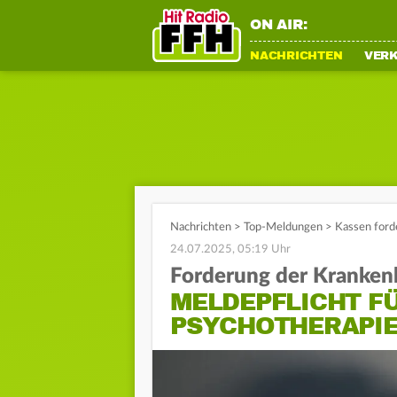
ON AIR:
NACHRICHTEN
VER
Nachrichten
>
Top-Meldungen
>
Kassen forde
24.07.2025, 05:19 Uhr
Forderung der Kranken
MELDEPFLICHT F
PSYCHOTHERAPIE