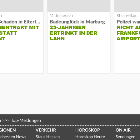
Hoher Schaden in Eiterfeld
Badeunglück in Marburg
GENTRAKT MIT
23-JÄHRIGER
NICHT A
STATT
ERTRINKT IN DER
FRANKF
NT
LAHN
AIRPORT
n
>>>
Top-Meldungen
GIONEN
VERKEHR
HOROSKOP
ON AIR
dhessen News
Staus Hessen
Horoskop Heute
Sendungen