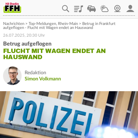
Playlist
Staupilot
Wetter
Webcam
Mein
Nachrichten
>
Top-Meldungen
,
Rhein-Main
>
Betrug in Frankfurt
aufgeflogen - Flucht mit Wagen endet an Hauswand
26.07.2025, 20:30 Uhr
Betrug aufgeflogen
FLUCHT MIT WAGEN ENDET AN
HAUSWAND
Redaktion
Simon Volkmann