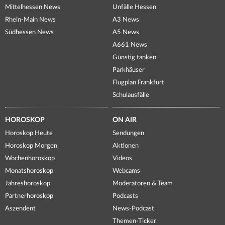
Mittelhessen News
Unfälle Hessen
Rhein-Main News
A3 News
Südhessen News
A5 News
A661 News
Günstig tanken
Parkhäuser
Flugplan Frankfurt
Schulausfälle
HOROSKOP
ON AIR
Horoskop Heute
Sendungen
Horoskop Morgen
Aktionen
Wochenhoroskop
Videos
Monatshoroskop
Webcams
Jahreshoroskop
Moderatoren & Team
Partnerhoroskop
Podcasts
Aszendent
News-Podcast
Themen-Ticker