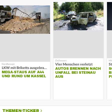
Vier Menschen verletzt
LKW mit Briketts ausgebrannt
AUTOS BRENNEN NACH
S
MEGA-STAUS AUF A44
UNFALL BEI STEINAU
B
UND RUND UM KASSEL
AUS
P
THEMEN-TICKER