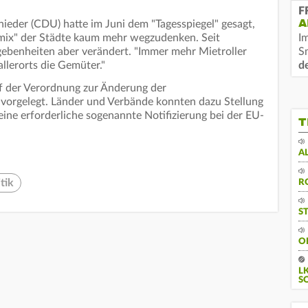
F
A
ieder (CDU) hatte im Juni dem "Tagesspiegel" gesagt,
smix" der Städte kaum mehr wegzudenken. Seit
I
gebenheiten aber verändert. "Immer mehr Mietroller
S
llerorts die Gemüter."
d
f der Verordnung zur Änderung der
 vorgelegt. Länder und Verbände konnten dazu Stellung
ne erforderliche sogenannte Notifizierung bei der EU-
T
A
tik
R
S
O
L
S