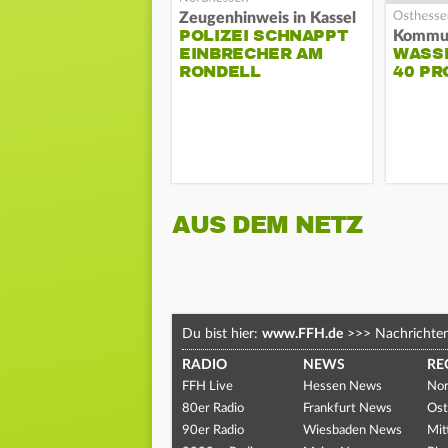
Zeugenhinweis in Kassel
POLIZEI SCHNAPPT
EINBRECHER AM
WASS
RONDELL
40 PR
AUS DEM NETZ
Du bist hier:
www.FFH.de
>>>
Nachrichte
RADIO
NEWS
RE
FFH Live
Hessen News
Nor
80er Radio
Frankfurt News
Ost
90er Radio
Wiesbaden News
Mit