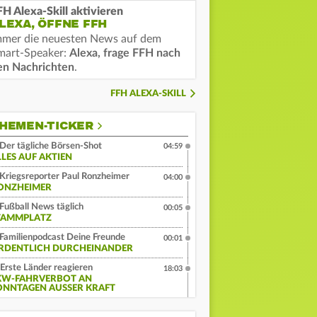
FH Alexa-Skill aktivieren
LEXA, ÖFFNE FFH
mmer die neuesten News auf dem
mart-Speaker:
Alexa, frage FFH nach
en Nachrichten
.
FFH ALEXA-SKILL
HEMEN-TICKER
Der tägliche Börsen-Shot
04:59
LLES AUF AKTIEN
Kriegsreporter Paul Ronzheimer
04:00
ONZHEIMER
Fußball News täglich
00:05
TAMMPLATZ
Familienpodcast Deine Freunde
00:01
RDENTLICH DURCHEINANDER
Erste Länder reagieren
18:03
KW-FAHRVERBOT AN
ONNTAGEN AUSSER KRAFT