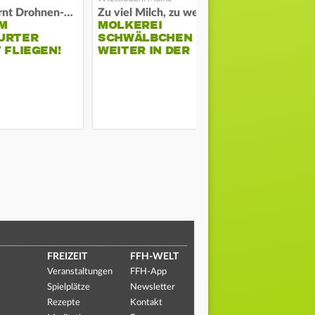
Polizei warnt Drohnen-Besitzer
Zu viel Milch, zu wenig Abnehme
M
MOLKEREI
STADTRAT
URTER
SCHWÄLBCHEN
WIEDER F
 FLIEGEN!
WEITER IN DER
SCHLAGZE
KRISE
FREIZEIT
FFH-WELT
Veranstaltungen
FFH-App
Spielplätze
Newsletter
Rezepte
Kontakt