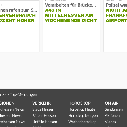
Vorarbeiten für Brücken-Neubau
A45 IN
NICHT A
Kommunen rufen zum Sparen auf
ERVERBRAUCH
MITTELHESSEN AM
FRANKF
OZENT HÖHER
WOCHENENDE DICHT
AIRPORT
n
>>>
Top-Meldungen
GIONEN
VERKEHR
HOROSKOP
ON AIR
dhessen News
Staus Hessen
Horoskop Heute
Sendungen
hessen News
Blitzer Hessen
Horoskop Morgen
Aktionen
telhessen News
Unfälle Hessen
Wochenhoroskop
Videos