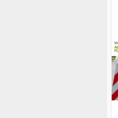
We
A
F