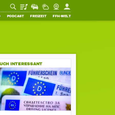
Playlist
Staupilot
Wetter
Webcam
Mein FFH
O
PODCAST
FREIZEIT
FFH-WELT
UCH INTERESSANT