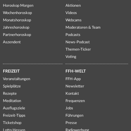
Horoskop Morgen
Aktionen
Wochenhoroskop
Videos
Monatshoroskop
Webcams
Jahreshoroskop
Moderatoren & Team
Partnerhoroskop
Podcasts
Aszendent
News-Podcast
Themen-Ticker
Voting
FREIZEIT
FFH-WELT
Veranstaltungen
FFH-App
Spielplätze
Newsletter
Rezepte
Kontakt
Meditation
Frequenzen
Ausflugsziele
Jobs
Freizeit-Tipps
Führungen
Ticketshop
Presse
Lotto Hessen
Radiowerbung