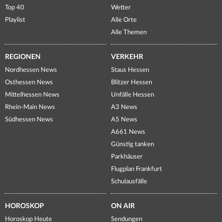
Top 40
Wetter
Playlist
Alle Orte
Alle Themen
REGIONEN
VERKEHR
Nordhessen News
Staus Hessen
Osthessen News
Blitzer Hessen
Mittelhessen News
Unfälle Hessen
Rhein-Main News
A3 News
Südhessen News
A5 News
A661 News
Günstig tanken
Parkhäuser
Flugplan Frankfurt
Schulausfälle
HOROSKOP
ON AIR
Horoskop Heute
Sendungen