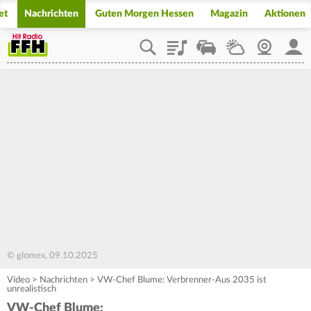
et
Nachrichten
Guten Morgen Hessen
Magazin
Aktionen
Playlist
Staupilot
Wetter
Webcam
Mein
© glomex, 09.10.2025
Video
>
Nachrichten
>
VW-Chef Blume: Verbrenner-Aus 2035 ist
unrealistisch
VW-Chef Blume: