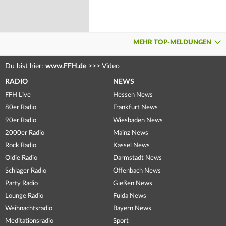
MEHR TOP-MELDUNGEN
Du bist hier:
www.FFH.de
>>>
Video
RADIO
NEWS
FFH Live
Hessen News
80er Radio
Frankfurt News
90er Radio
Wiesbaden News
2000er Radio
Mainz News
Rock Radio
Kassel News
Oldie Radio
Darmstadt News
Schlager Radio
Offenbach News
Party Radio
Gießen News
Lounge Radio
Fulda News
Weihnachtsradio
Bayern News
Meditationsradio
Sport