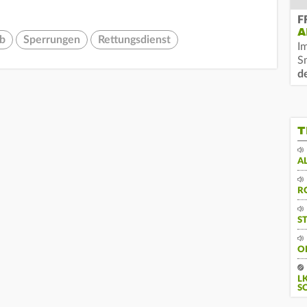
F
A
b
Sperrungen
Rettungsdienst
I
S
d
T
A
R
S
O
L
S