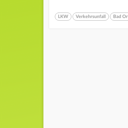
LKW
Verkehrsunfall
Bad Or