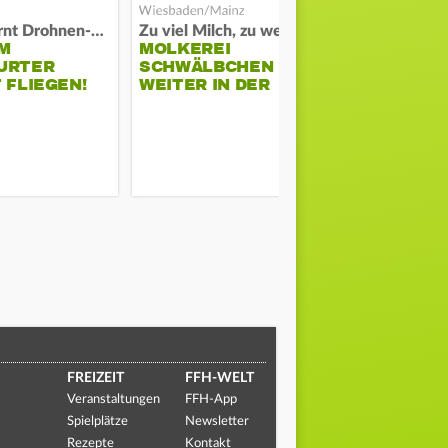
Polizei warnt Drohnen-Besitzer
Zu viel Milch, zu wenig Abnehme
M
MOLKEREI
STADTRAT
URTER
SCHWÄLBCHEN
WIEDER F
 FLIEGEN!
WEITER IN DER
SCHLAGZE
KRISE
FREIZEIT
FFH-WELT
Veranstaltungen
FFH-App
Spielplätze
Newsletter
Rezepte
Kontakt