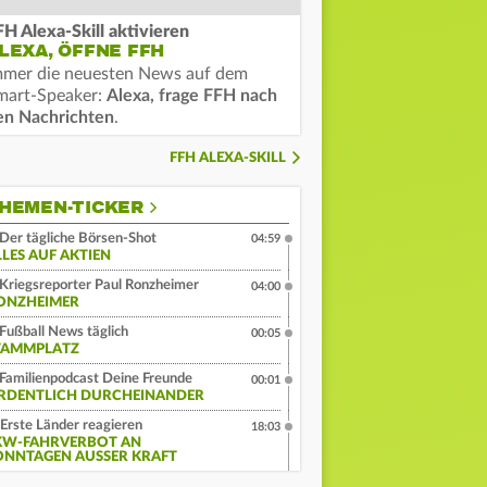
FH Alexa-Skill aktivieren
LEXA, ÖFFNE FFH
mmer die neuesten News auf dem
mart-Speaker:
Alexa, frage FFH nach
en Nachrichten
.
FFH ALEXA-SKILL
HEMEN-TICKER
Der tägliche Börsen-Shot
04:59
LLES AUF AKTIEN
Kriegsreporter Paul Ronzheimer
04:00
ONZHEIMER
Fußball News täglich
00:05
TAMMPLATZ
Familienpodcast Deine Freunde
00:01
RDENTLICH DURCHEINANDER
Erste Länder reagieren
18:03
KW-FAHRVERBOT AN
ONNTAGEN AUSSER KRAFT