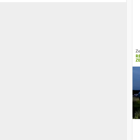
Ze
R
Z