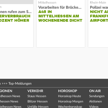
Vorarbeiten für Brücken-Neubau
A45 IN
NICHT A
Kommunen rufen zum Sparen auf
ERVERBRAUCH
MITTELHESSEN AM
FRANKF
OZENT HÖHER
WOCHENENDE DICHT
AIRPORT
n
>>>
Top-Meldungen
GIONEN
VERKEHR
HOROSKOP
ON AIR
dhessen News
Staus Hessen
Horoskop Heute
Sendungen
hessen News
Blitzer Hessen
Horoskop Morgen
Aktionen
telhessen News
Unfälle Hessen
Wochenhoroskop
Videos