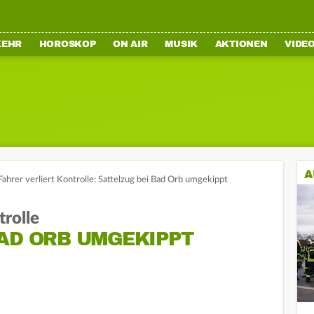
KEHR
HOROSKOP
ON AIR
MUSIK
AKTIONEN
VIDE
A
Fahrer verliert Kontrolle: Sattelzug bei Bad Orb umgekippt
trolle
BAD ORB UMGEKIPPT