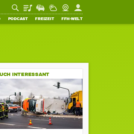
Playlist
Staupilot
Wetter
Webcam
Mein FFH
O
PODCAST
FREIZEIT
FFH-WELT
UCH INTERESSANT