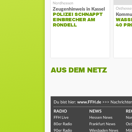
Zeugenhinweis in Kassel
POLIZEI SCHNAPPT
EINBRECHER AM
WASS
RONDELL
40 PR
AUS DEM NETZ
Du bist hier:
www.FFH.de
>>>
Nachrichte
RADIO
NEWS
RE
FFH Live
Hessen News
Nor
80er Radio
Frankfurt News
Ost
90er Radio
Wiesbaden News
Mit