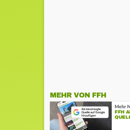
MEHR VON FFH
Mehr N
FFH 
QUEL