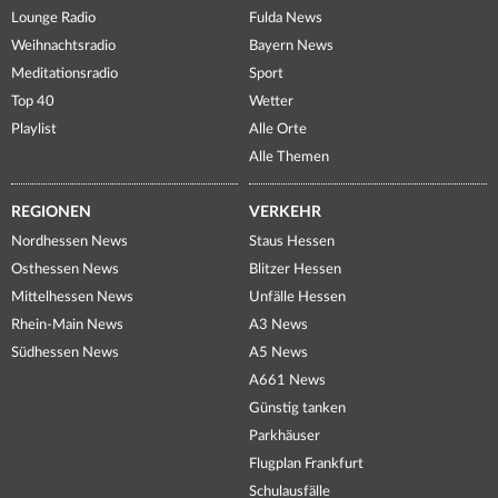
Lounge Radio
Fulda News
Weihnachtsradio
Bayern News
Meditationsradio
Sport
Top 40
Wetter
Playlist
Alle Orte
Alle Themen
REGIONEN
VERKEHR
Nordhessen News
Staus Hessen
Osthessen News
Blitzer Hessen
Mittelhessen News
Unfälle Hessen
Rhein-Main News
A3 News
Südhessen News
A5 News
A661 News
Günstig tanken
Parkhäuser
Flugplan Frankfurt
Schulausfälle