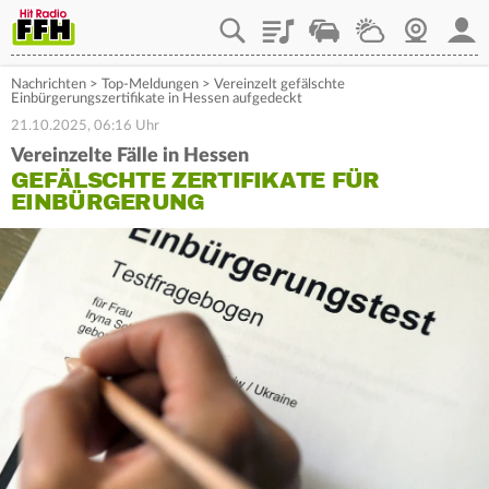
Playlist
Staupilot
Wetter
Webcam
Mein
Nachrichten
>
Top-Meldungen
>
Vereinzelt gefälschte
Einbürgerungszertifikate in Hessen aufgedeckt
21.10.2025, 06:16 Uhr
Vereinzelte Fälle in Hessen
GEFÄLSCHTE ZERTIFIKATE FÜR
EINBÜRGERUNG