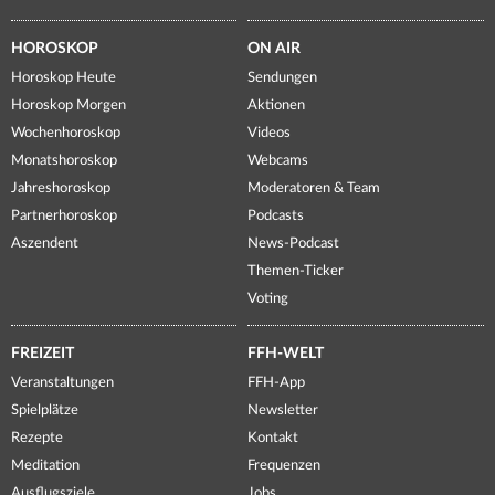
HOROSKOP
ON AIR
Horoskop Heute
Sendungen
Horoskop Morgen
Aktionen
Wochenhoroskop
Videos
Monatshoroskop
Webcams
Jahreshoroskop
Moderatoren & Team
Partnerhoroskop
Podcasts
Aszendent
News-Podcast
Themen-Ticker
Voting
FREIZEIT
FFH-WELT
Veranstaltungen
FFH-App
Spielplätze
Newsletter
Rezepte
Kontakt
Meditation
Frequenzen
Ausflugsziele
Jobs