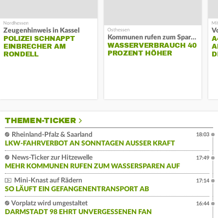
Zeugenhinweis in Kassel
Kommunen rufen zum Sparen auf
POLIZEI SCHNAPPT
A
WASSERVERBRAUCH 40
EINBRECHER AM
A
PROZENT HÖHER
RONDELL
D
THEMEN-TICKER
Rheinland-Pfalz & Saarland
18:03
LKW-FAHRVERBOT AN SONNTAGEN AUSSER KRAFT
News-Ticker zur Hitzewelle
17:49
MEHR KOMMUNEN RUFEN ZUM WASSERSPAREN AUF
Mini-Knast auf Rädern
17:14
SO LÄUFT EIN GEFANGENENTRANSPORT AB
Vorplatz wird umgestaltet
16:44
DARMSTADT 98 EHRT UNVERGESSENEN FAN