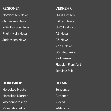
REGIONEN
VERKEHR
Nordhessen News
Staus Hessen
Osthessen News
Blitzer Hessen
Mittelhessen News
Unfälle Hessen
Rhein-Main News
A3 News
Südhessen News
A5 News
A661 News
Günstig tanken
Parkhäuser
Flugplan Frankfurt
Schulausfälle
HOROSKOP
ON AIR
Horoskop Heute
Sendungen
Horoskop Morgen
Aktionen
Wochenhoroskop
Videos
Monatshoroskop
Webcams