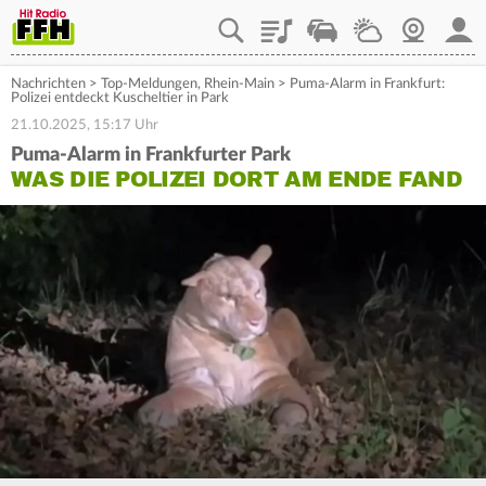
Playlist
Staupilot
Wetter
Webcam
Mein
Nachrichten
>
Top-Meldungen
,
Rhein-Main
>
Puma-Alarm in Frankfurt:
Polizei entdeckt Kuscheltier in Park
21.10.2025, 15:17 Uhr
Puma-Alarm in Frankfurter Park
WAS DIE POLIZEI DORT AM ENDE FAND