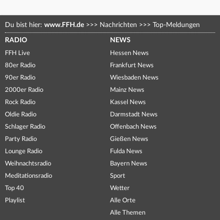
Du bist hier:
www.FFH.de
>>>
Nachrichten
>>>
Top-Meldungen
RADIO
NEWS
FFH Live
Hessen News
80er Radio
Frankfurt News
90er Radio
Wiesbaden News
2000er Radio
Mainz News
Rock Radio
Kassel News
Oldie Radio
Darmstadt News
Schlager Radio
Offenbach News
Party Radio
Gießen News
Lounge Radio
Fulda News
Weihnachtsradio
Bayern News
Meditationsradio
Sport
Top 40
Wetter
Playlist
Alle Orte
Alle Themen