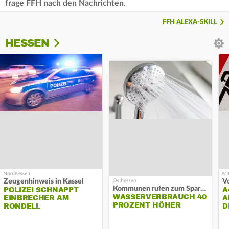
frage FFH nach den Nachrichten
.
FFH ALEXA-SKILL
HESSEN
Zeugenhinweis in Kassel
Kommunen rufen zum Sparen auf
POLIZEI SCHNAPPT
A
WASSERVERBRAUCH 40
EINBRECHER AM
A
PROZENT HÖHER
RONDELL
D