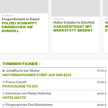
Zeugenhinweis in Kassel
Hoher Schaden in Eiterfeld
Un
POLIZEI SCHNAPPT
GARAGENTRAKT MIT
M
EINBRECHER AM
WERKSTATT BRENNT
S
RONDELL
THEMEN-TICKER
Unfallflucht bei Wetter
07:32
MOTORRADFAHRER STIRBT AUF DER B252
Franca Cerutti
07:00
PSYCHOLOGIE TO GO!
Interviews mit Matze Hielscher
06:00
HOTEL MATZE
Kriegsreporter Paul Ronzheimer
04:00