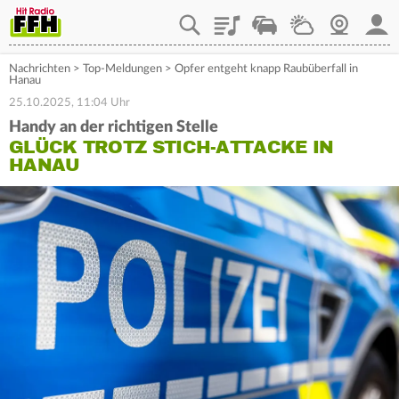
Playlist
Staupilot
Wetter
Webcam
Mein
Nachrichten
>
Top-Meldungen
>
Opfer entgeht knapp Raubüberfall in
Hanau
25.10.2025, 11:04 Uhr
Handy an der richtigen Stelle
GLÜCK TROTZ STICH-ATTACKE IN
HANAU