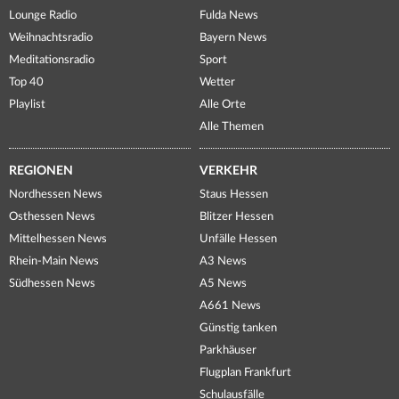
Lounge Radio
Fulda News
Weihnachtsradio
Bayern News
Meditationsradio
Sport
Top 40
Wetter
Playlist
Alle Orte
Alle Themen
REGIONEN
VERKEHR
Nordhessen News
Staus Hessen
Osthessen News
Blitzer Hessen
Mittelhessen News
Unfälle Hessen
Rhein-Main News
A3 News
Südhessen News
A5 News
A661 News
Günstig tanken
Parkhäuser
Flugplan Frankfurt
Schulausfälle