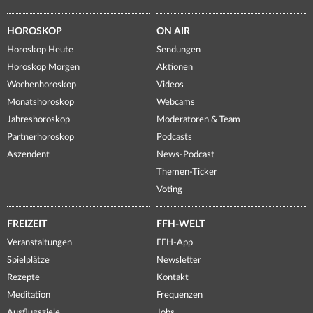
HOROSKOP
ON AIR
Horoskop Heute
Sendungen
Horoskop Morgen
Aktionen
Wochenhoroskop
Videos
Monatshoroskop
Webcams
Jahreshoroskop
Moderatoren & Team
Partnerhoroskop
Podcasts
Aszendent
News-Podcast
Themen-Ticker
Voting
FREIZEIT
FFH-WELT
Veranstaltungen
FFH-App
Spielplätze
Newsletter
Rezepte
Kontakt
Meditation
Frequenzen
Ausflugsziele
Jobs