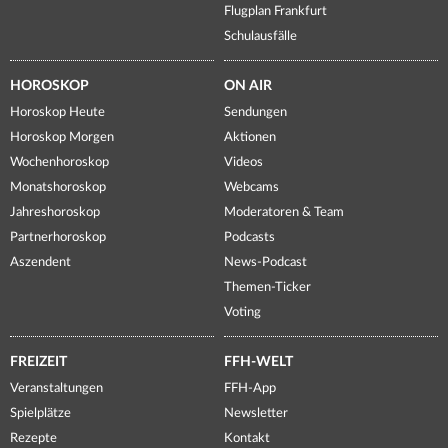
Flugplan Frankfurt
Schulausfälle
HOROSKOP
ON AIR
Horoskop Heute
Sendungen
Horoskop Morgen
Aktionen
Wochenhoroskop
Videos
Monatshoroskop
Webcams
Jahreshoroskop
Moderatoren & Team
Partnerhoroskop
Podcasts
Aszendent
News-Podcast
Themen-Ticker
Voting
FREIZEIT
FFH-WELT
Veranstaltungen
FFH-App
Spielplätze
Newsletter
Rezepte
Kontakt