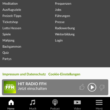
Meditation
Frequenzen
Ausflugsziele
Jobs
Freizeit-Tipps
Führungen
Ticketshop
Presse
Lotto Hessen
Radiowerbung
Spiele
Weiterbildung
Mahjong
Login
Backgammon
Quiz
Partys
Impressum und Datenschutz
Cookie-Einstellungen
HIT RADIO FFH
Jetzt einschalten
Home
Musik
Podcast
Video
Menü