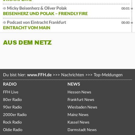
Micky Beisenherz & Oliver Polak
00:01
BEISENHERZ UND POLAK – FRIENDLY FIRE
Podcast von Eintracht Frankfurt
00:00
EINTRACHT VOM MAIN
AUS DEM NETZ
Du bist hier:
www.FFH.de
>>>
Nachrichten
>>>
Top-Meldungen
RADIO
NEWS
FFH Live
Hessen News
80er Radio
Frankfurt News
90er Radio
Wiesbaden News
2000er Radio
Mainz News
Rock Radio
Kassel News
Oldie Radio
Darmstadt News