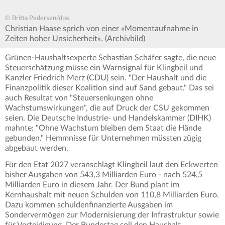
© Britta Pedersen/dpa
Christian Haase sprich von einer «Momentaufnahme in
Zeiten hoher Unsicherheit». (Archivbild)
Grünen-Haushaltsexperte Sebastian Schäfer sagte, die neue
Steuerschätzung müsse ein Warnsignal für Klingbeil und
Kanzler Friedrich Merz (CDU) sein. "Der Haushalt und die
Finanzpolitik dieser Koalition sind auf Sand gebaut." Das sei
auch Resultat von "Steuersenkungen ohne
Wachstumswirkungen", die auf Druck der CSU gekommen
seien. Die Deutsche Industrie- und Handelskammer (DIHK)
mahnte: "Ohne Wachstum bleiben dem Staat die Hände
gebunden." Hemmnisse für Unternehmen müssten zügig
abgebaut werden.
Für den Etat 2027 veranschlagt Klingbeil laut den Eckwerten
bisher Ausgaben von 543,3 Milliarden Euro - nach 524,5
Milliarden Euro in diesem Jahr. Der Bund plant im
Kernhaushalt mit neuen Schulden von 110,8 Milliarden Euro.
Dazu kommen schuldenfinanzierte Ausgaben im
Sondervermögen zur Modernisierung der Infrastruktur sowie
für Verteidigung. Der Bundestag soll den Haushalt