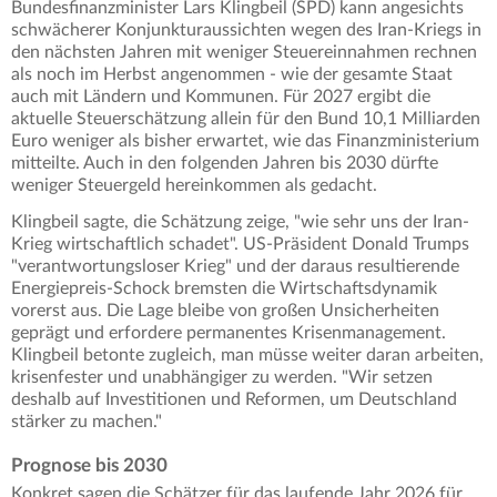
Bundesfinanzminister Lars Klingbeil (SPD) kann angesichts
schwächerer Konjunkturaussichten wegen des Iran-Kriegs in
den nächsten Jahren mit weniger Steuereinnahmen rechnen
als noch im Herbst angenommen - wie der gesamte Staat
auch mit Ländern und Kommunen. Für 2027 ergibt die
aktuelle Steuerschätzung allein für den Bund 10,1 Milliarden
Euro weniger als bisher erwartet, wie das Finanzministerium
mitteilte. Auch in den folgenden Jahren bis 2030 dürfte
weniger Steuergeld hereinkommen als gedacht.
Klingbeil sagte, die Schätzung zeige, "wie sehr uns der Iran-
Krieg wirtschaftlich schadet". US-Präsident Donald Trumps
"verantwortungsloser Krieg" und der daraus resultierende
Energiepreis-Schock bremsten die Wirtschaftsdynamik
vorerst aus. Die Lage bleibe von großen Unsicherheiten
geprägt und erfordere permanentes Krisenmanagement.
Klingbeil betonte zugleich, man müsse weiter daran arbeiten,
krisenfester und unabhängiger zu werden. "Wir setzen
deshalb auf Investitionen und Reformen, um Deutschland
stärker zu machen."
Prognose bis 2030
Konkret sagen die Schätzer für das laufende Jahr 2026 für