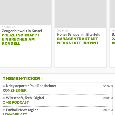
Zeugenhinweis in Kassel
Hoher Schaden in Eiterfeld
B
POLIZEI SCHNAPPT
GARAGENTRAKT MIT
2
EINBRECHER AM
WERKSTATT BRENNT
I
RONDELL
THEMEN-TICKER
Kriegsreporter Paul Ronzheimer
04:00
RONZHEIMER
Wirtschaft, Tech, Digital
03:00
OMR PODCAST
Fußball News täglich
00:10
STAMMPLATZ