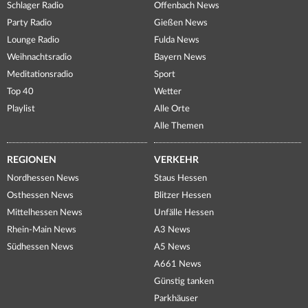
Schlager Radio
Offenbach News
Party Radio
Gießen News
Lounge Radio
Fulda News
Weihnachtsradio
Bayern News
Meditationsradio
Sport
Top 40
Wetter
Playlist
Alle Orte
Alle Themen
REGIONEN
VERKEHR
Nordhessen News
Staus Hessen
Osthessen News
Blitzer Hessen
Mittelhessen News
Unfälle Hessen
Rhein-Main News
A3 News
Südhessen News
A5 News
A661 News
Günstig tanken
Parkhäuser