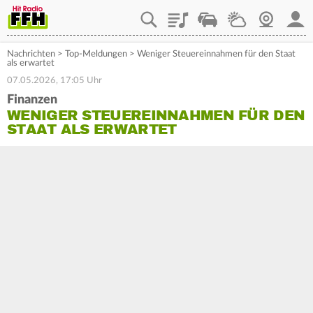
Playlist
Staupilot
Wetter
Webcam
Mein
Nachrichten
>
Top-Meldungen
>
Weniger Steuereinnahmen für den Staat
als erwartet
07.05.2026, 17:05 Uhr
Finanzen
WENIGER STEUEREINNAHMEN FÜR DEN
STAAT ALS ERWARTET