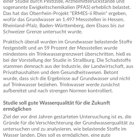
einer Studie durch Pestizide, Arzneimittelrückstände und
sogenannte Ewigkeitschemikalien (PFAS) erheblich belastet.
Das hat das Oberrhein-Projekt "ERMES-ii Rhein" ergeben,
wofür das Grundwasser an 1.497 Messstellen in Hessen,
Rheinland-Pfalz, Baden-Württemberg, dem Elsass bis zur
Schweizer Grenze untersucht wurde.
Praktisch überall wurden im Grundwasser belastende Stoffe
festgestellt und an 59 Prozent der Messstellen wurde
mindestens ein Trinkwassergrenzwert überschritten, hieß es
bei der Vorstellung der Studie in Straßburg. Die Schadstoffe
stammen demnach aus der Industrie, der Landwirtschaft, aus
Privathaushalten und dem Gesundheitswesen. Betont
wurde, dass sich die Ergebnisse auf Grundwasser und nicht
auf Trinkwasser beziehen. Trinkwasser werde zunächst
aufbereitet und nach strengen Normen kontrolliert.
Studie soll gute Wasserqualität für die Zukunft
ermöglichen
Ziel der vor drei Jahren gestarteten Untersuchung ist es, die
Gründe für die Verschlechterung der Grundwasserqualität zu
untersuchen und zu analysieren, wie belastende Stoffe im
Wasser landen. Dies soll es ermöglichen, eine gute