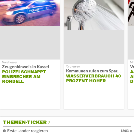
Zeugenhinweis in Kassel
Kommunen rufen zum Sparen auf
POLIZEI SCHNAPPT
A
WASSERVERBRAUCH 40
EINBRECHER AM
A
PROZENT HÖHER
RONDELL
D
THEMEN-TICKER
Erste Länder reagieren
18:03