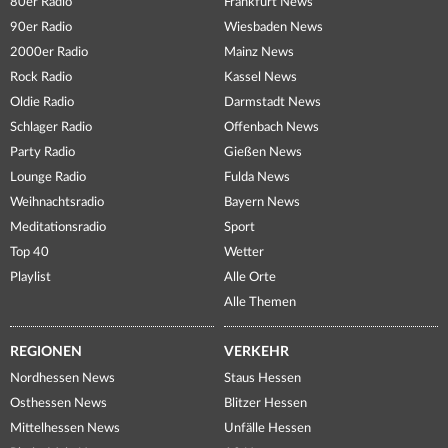
80er Radio
Frankfurt News
90er Radio
Wiesbaden News
2000er Radio
Mainz News
Rock Radio
Kassel News
Oldie Radio
Darmstadt News
Schlager Radio
Offenbach News
Party Radio
Gießen News
Lounge Radio
Fulda News
Weihnachtsradio
Bayern News
Meditationsradio
Sport
Top 40
Wetter
Playlist
Alle Orte
Alle Themen
REGIONEN
VERKEHR
Nordhessen News
Staus Hessen
Osthessen News
Blitzer Hessen
Mittelhessen News
Unfälle Hessen