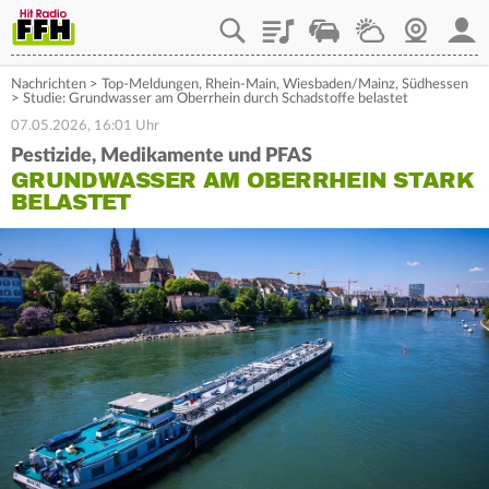
Playlist
Staupilot
Wetter
Webcam
Mein
Nachrichten
>
Top-Meldungen
,
Rhein-Main
,
Wiesbaden/Mainz
,
Südhessen
>
Studie: Grundwasser am Oberrhein durch Schadstoffe belastet
07.05.2026, 16:01 Uhr
Pestizide, Medikamente und PFAS
GRUNDWASSER AM OBERRHEIN STARK
BELASTET