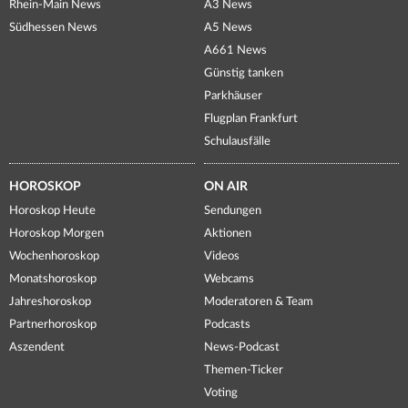
Rhein-Main News
A3 News
Südhessen News
A5 News
A661 News
Günstig tanken
Parkhäuser
Flugplan Frankfurt
Schulausfälle
HOROSKOP
ON AIR
Horoskop Heute
Sendungen
Horoskop Morgen
Aktionen
Wochenhoroskop
Videos
Monatshoroskop
Webcams
Jahreshoroskop
Moderatoren & Team
Partnerhoroskop
Podcasts
Aszendent
News-Podcast
Themen-Ticker
Voting