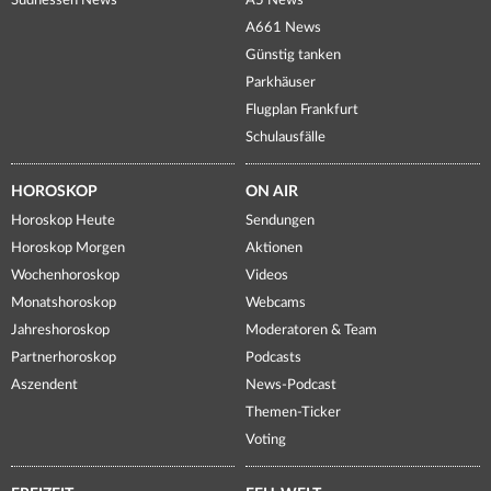
Südhessen News
A5 News
A661 News
Günstig tanken
Parkhäuser
Flugplan Frankfurt
Schulausfälle
HOROSKOP
ON AIR
Horoskop Heute
Sendungen
Horoskop Morgen
Aktionen
Wochenhoroskop
Videos
Monatshoroskop
Webcams
Jahreshoroskop
Moderatoren & Team
Partnerhoroskop
Podcasts
Aszendent
News-Podcast
Themen-Ticker
Voting