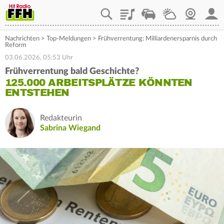
Playlist
Staupilot
Wetter
Webcam
Mein
Nachrichten
>
Top-Meldungen
>
Frühverrentung: Milliardenersparnis durch
Reform
03.06.2026, 05:53 Uhr
Frühverrentung bald Geschichte?
125.000 ARBEITSPLÄTZE KÖNNTEN
ENTSTEHEN
Redakteurin
Sabrina Wiegand