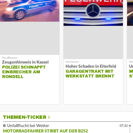
Zeugenhinweis in Kassel
Hoher Schaden in Eiterfeld
Un
POLIZEI SCHNAPPT
GARAGENTRAKT MIT
M
EINBRECHER AM
WERKSTATT BRENNT
S
RONDELL
THEMEN-TICKER
Unfallflucht bei Wetter
07:32
MOTORRADFAHRER STIRBT AUF DER B252