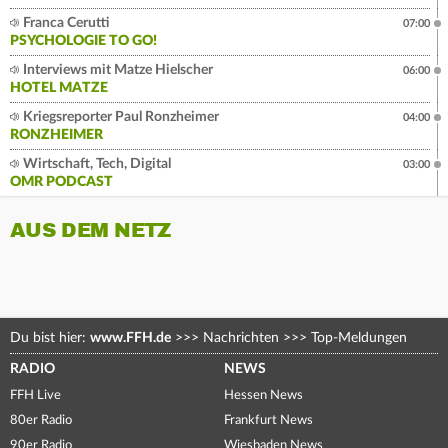
Franca Cerutti
07:00
PSYCHOLOGIE TO GO!
Interviews mit Matze Hielscher
06:00
HOTEL MATZE
Kriegsreporter Paul Ronzheimer
04:00
RONZHEIMER
Wirtschaft, Tech, Digital
03:00
OMR PODCAST
AUS DEM NETZ
Du bist hier:
www.FFH.de
>>>
Nachrichten
>>>
Top-Meldungen
RADIO
NEWS
FFH Live
Hessen News
80er Radio
Frankfurt News
90er Radio
Wiesbaden News