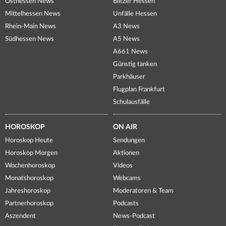
Osthessen News
Blitzer Hessen
Mittelhessen News
Unfälle Hessen
Rhein-Main News
A3 News
Südhessen News
A5 News
A661 News
Günstig tanken
Parkhäuser
Flugplan Frankfurt
Schulausfälle
HOROSKOP
ON AIR
Horoskop Heute
Sendungen
Horoskop Morgen
Aktionen
Wochenhoroskop
Videos
Monatshoroskop
Webcams
Jahreshoroskop
Moderatoren & Team
Partnerhoroskop
Podcasts
Aszendent
News-Podcast