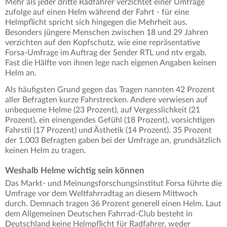
Mehr als jeder dritte Radfahrer verzichtet einer Umfrage
zufolge auf einen Helm während der Fahrt - für eine
Helmpflicht spricht sich hingegen die Mehrheit aus.
Besonders jüngere Menschen zwischen 18 und 29 Jahren
verzichten auf den Kopfschutz, wie eine repräsentative
Forsa-Umfrage im Auftrag der Sender RTL und ntv ergab.
Fast die Hälfte von ihnen lege nach eigenen Angaben keinen
Helm an.
Als häufigsten Grund gegen das Tragen nannten 42 Prozent
aller Befragten kurze Fahrstrecken. Andere verwiesen auf
unbequeme Helme (23 Prozent), auf Vergesslichkeit (21
Prozent), ein einengendes Gefühl (18 Prozent), vorsichtigen
Fahrstil (17 Prozent) und Ästhetik (14 Prozent). 35 Prozent
der 1.003 Befragten gaben bei der Umfrage an, grundsätzlich
keinen Helm zu tragen.
Weshalb Helme wichtig sein können
Das Markt- und Meinungsforschungsinstitut Forsa führte die
Umfrage vor dem Weltfahrradtag an diesem Mittwoch
durch. Demnach tragen 36 Prozent generell einen Helm. Laut
dem Allgemeinen Deutschen Fahrrad-Club besteht in
Deutschland keine Helmpflicht für Radfahrer, weder