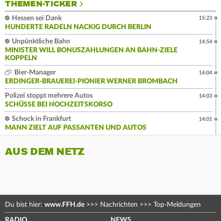
THEMEN-TICKER
Hessen sei Dank
15:23
HUNDERTE RADELN NACKIG DURCH BERLIN
Unpünktliche Bahn
14:54
MINISTER WILL BONUSZAHLUNGEN AN BAHN-ZIELE
KOPPELN
Bier-Manager
14:04
ERDINGER-BRAUEREI-PIONIER WERNER BROMBACH
Polizei stoppt mehrere Autos
14:03
SCHÜSSE BEI HOCHZEITSKORSO
Schock in Frankfurt
14:01
MANN ZIELT AUF PASSANTEN UND AUTOS
AUS DEM NETZ
Du bist hier:
www.FFH.de
>>>
Nachrichten
>>>
Top-Meldungen
RADIO
NEWS