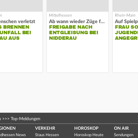
nschen verletzt
Ab wann wieder Züge fahren
S BRENNEN
FREIGABE NACH
FRAU S
UNFALL BEI
ENTGLEISUNG BEI
JUGEND
AU AUS
NIDDERAU
ANGEGR
HABEN
n
>>>
Top-Meldungen
GIONEN
VERKEHR
HOROSKOP
ON AIR
dhessen News
Staus Hessen
Horoskop Heute
Sendungen