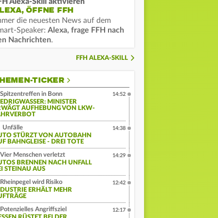
FH Alexa-Skill aktivieren
LEXA, ÖFFNE FFH
mmer die neuesten News auf dem
mart-Speaker:
Alexa, frage FFH nach
en Nachrichten
.
FFH ALEXA-SKILL
HEMEN-TICKER
Spitzentreffen in Bonn
14:52
IEDRIGWASSER: MINISTER
RWÄGT AUFHEBUNG VON LKW-
AHRVERBOT
Unfälle
14:38
UTO STÜRZT VON AUTOBAHN
UF BAHNGLEISE - DREI TOTE
Vier Menschen verletzt
14:29
UTOS BRENNEN NACH UNFALL
EI STEINAU AUS
Rheinpegel wird Risiko
12:42
NDUSTRIE ERHÄLT MEHR
UFTRÄGE
Potenzielles Angriffsziel
12:17
ESSEN RÜSTET BEI DER