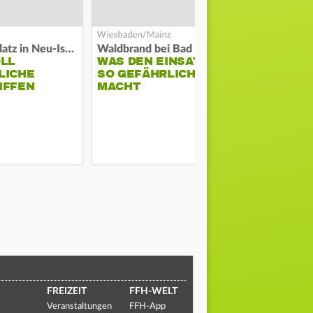
Auf Spielplatz in Neu-Isenburg
Waldbrand bei Bad Schwalbach
Große Waldb
OLL
WAS DEN EINSATZ
FEUERWE
LICHE
SO GEFÄHRLICH
SCHÜTZT
IFFEN
MACHT
ODENWALD
MUSIKFES
FREIZEIT
FFH-WELT
Veranstaltungen
FFH-App