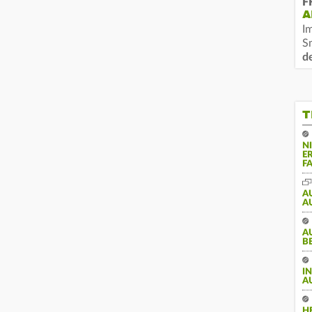
F
A
I
S
d
T
N
E
F
A
A
A
B
I
A
H