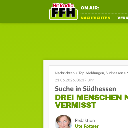
ON AIR:
NACHRICHTEN
VER
Nachrichten
>
Top-Meldungen
,
Südhessen
>
21.06.2026, 06:37 Uhr
Suche in Südhessen
DREI MENSCHEN N
VERMISST
Redaktion
Ute Röttger