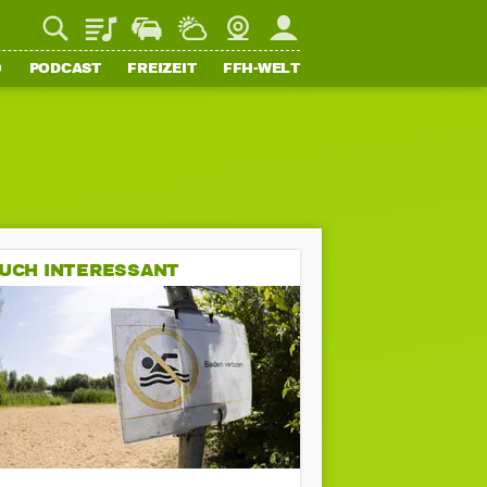
Playlist
Staupilot
Wetter
Webcam
Mein FFH
O
PODCAST
FREIZEIT
FFH-WELT
UCH INTERESSANT