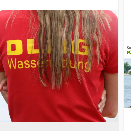
Su
FÜ