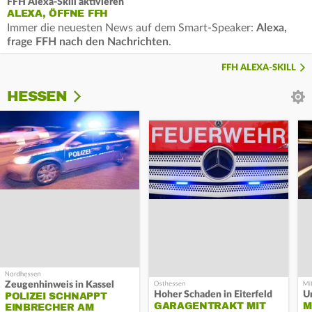
FFH Alexa-Skill aktivieren
ALEXA, ÖFFNE FFH
Immer die neuesten News auf dem Smart-Speaker:
Alexa,
frage FFH nach den Nachrichten
.
FFH ALEXA-SKILL
HESSEN
Zeugenhinweis in Kassel
Hoher Schaden in Eiterfeld
Un
POLIZEI SCHNAPPT
GARAGENTRAKT MIT
M
EINBRECHER AM