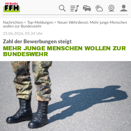
Playlist
Staupilot
Wetter
Webcam
Mein
Nachrichten
>
Top-Meldungen
>
Neuer Wehrdienst: Mehr junge Menschen
wollen zur Bundeswehr
25.06.2026, 05:34 Uhr
Zahl der Bewerbungen steigt
MEHR JUNGE MENSCHEN WOLLEN ZUR
BUNDESWEHR