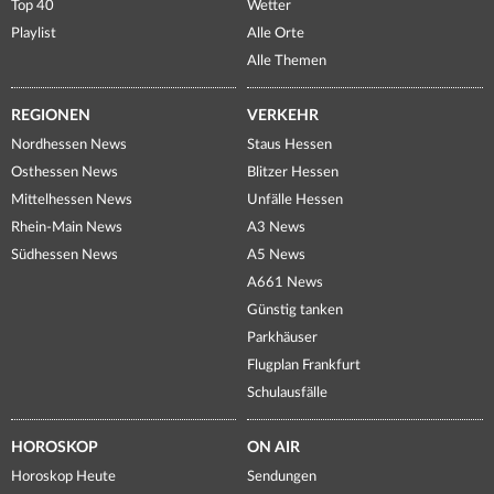
Top 40
Wetter
Playlist
Alle Orte
Alle Themen
REGIONEN
VERKEHR
Nordhessen News
Staus Hessen
Osthessen News
Blitzer Hessen
Mittelhessen News
Unfälle Hessen
Rhein-Main News
A3 News
Südhessen News
A5 News
A661 News
Günstig tanken
Parkhäuser
Flugplan Frankfurt
Schulausfälle
HOROSKOP
ON AIR
Horoskop Heute
Sendungen