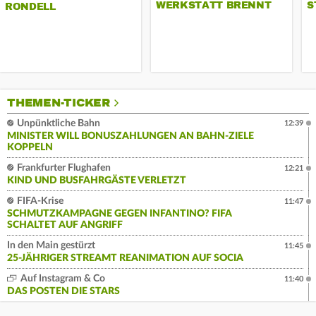
WERKSTATT BRENNT
S
RONDELL
THEMEN-TICKER
Unpünktliche Bahn
12:39
MINISTER WILL BONUSZAHLUNGEN AN BAHN-ZIELE
KOPPELN
Frankfurter Flughafen
12:21
KIND UND BUSFAHRGÄSTE VERLETZT
FIFA-Krise
11:47
SCHMUTZKAMPAGNE GEGEN INFANTINO? FIFA
SCHALTET AUF ANGRIFF
In den Main gestürzt
11:45
25-JÄHRIGER STREAMT REANIMATION AUF SOCIA
Auf Instagram & Co
11:40
DAS POSTEN DIE STARS