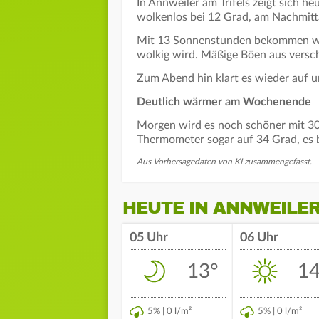
In Annweiler am Trifels zeigt sich he
wolkenlos bei 12 Grad, am Nachmitt
Mit 13 Sonnenstunden bekommen wir
wolkig wird. Mäßige Böen aus versc
Zum Abend hin klart es wieder auf u
Deutlich wärmer am Wochenende
Morgen wird es noch schöner mit 30
Thermometer sogar auf 34 Grad, es b
Aus Vorhersagedaten von KI zusammengefasst.
HEUTE IN ANNWEILER
05 Uhr
06 Uhr
13°
14
5% | 0 l/m²
5% | 0 l/m²