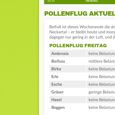
03:35
MESSUNG
POLLENFLUG AKTUE
Beifuß ist dieses Wochenende die d
Neckartal – er bleibt heute und mor
dagegen nur gering in der Luft, und 
POLLENFLUG FREITAG
Ambrosia
keine Belastun
Beifuss
mittlere Belas
Birke
keine Belastun
Erle
keine Belastun
Esche
keine Belastun
Gräser
geringe Belast
Hasel
keine Belastun
Roggen
keine Belastun