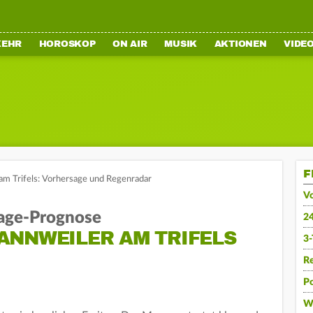
KEHR
HOROSKOP
ON AIR
MUSIK
AKTIONEN
VIDE
F
am Trifels: Vorhersage und Regenradar
V
age-Prognose
2
ANNWEILER AM TRIFELS
3
R
Po
W