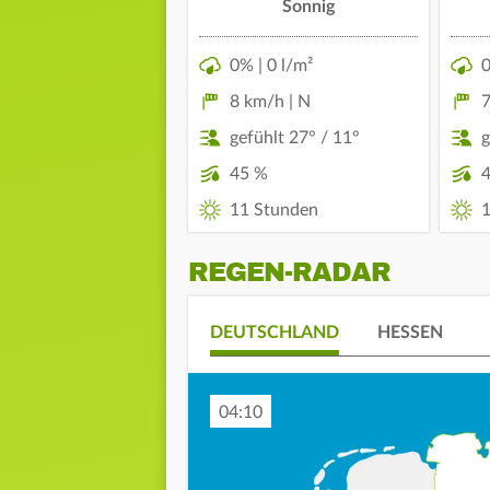
Sonnig
0% | 0 l/m²
0
8 km/h | N
7
gefühlt 27° / 11°
g
45 %
11 Stunden
1
REGEN-RADAR
DEUTSCHLAND
HESSEN
04:20