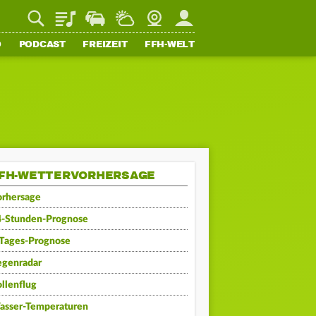
Playlist
Staupilot
Wetter
Webcam
Mein FFH
O
PODCAST
FREIZEIT
FFH-WELT
FH-WETTERVORHERSAGE
orhersage
4-Stunden-Prognose
-Tages-Prognose
egenradar
llenflug
asser-Temperaturen