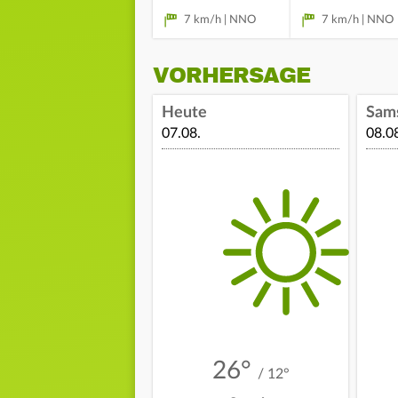
7 km/h | NNO
7 km/h | NNO
VORHERSAGE
Heute
Sam
07.08.
08.0
26°
/ 12°