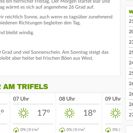
ute ein herrlicher Freitag. Der Morgen startet klar und
ag wärmt es sich auf angenehme 26 Grad auf.
W
 reichlich Sonne, auch wenn es tagsüber zunehmend
2
hiedenen Richtungen begleiten den Tag.
2
nd bleibt windig.
2
 Grad und viel Sonnenschein. Am Sonntag steigt das
2
leibt aber heiter bei frischen Böen aus West.
2
2
2
 AM TRIFELS
2
07 Uhr
08 Uhr
09 Uhr
2
°
17°
18°
2
0% | 0 l/m²
0% | 0 l/m²
0% | 0 l/m²