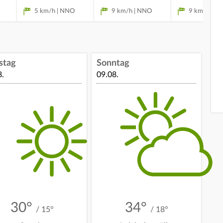
5 km/h | NNO
9 km/h | NNO
9 km/h | N
stag
Sonntag
8.
09.08.
30°
34°
/ 15°
/ 18°