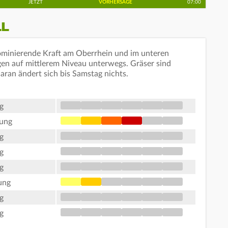
JETZT
VORHERSAGE
07:00
LL
ominierende Kraft am Oberrhein und im unteren
gen auf mittlerem Niveau unterwegs. Gräser sind
daran ändert sich bis Samstag nichts.
g
tung
g
g
g
ung
g
g