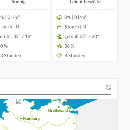
Sonnig
Leicht bewölkt
% | 0 l/m²
0% | 0 l/m²
 km/h | N
5 km/h | N
efühlt 32° / 16°
gefühlt 37° / 20°
40 %
36 %
3 Stunden
8 Stunden