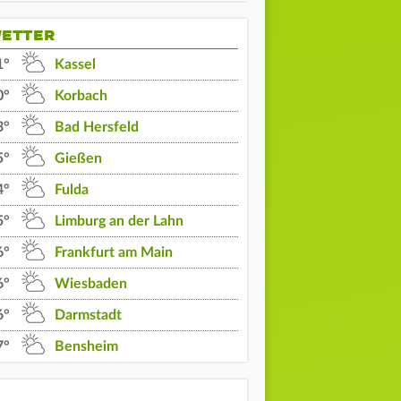
ETTER
1°
Kassel
0°
Korbach
3°
Bad Hersfeld
5°
Gießen
4°
Fulda
5°
Limburg an der Lahn
6°
Frankfurt am Main
6°
Wiesbaden
10 Uhr
11 Uhr
12 Uhr
6°
Darmstadt
20°
21°
23°
7°
Bensheim
0% | 0 l/m²
0% | 0 l/m²
0% | 0 l/