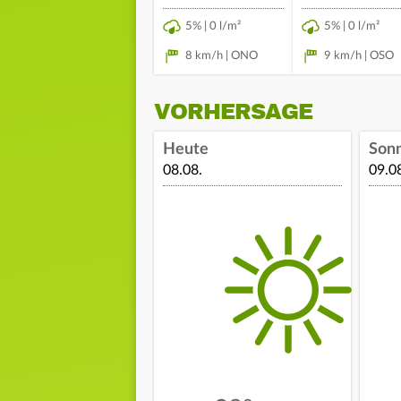
5% | 0 l/m²
5% | 0 l/m²
8 km/h | ONO
9 km/h | OSO
VORHERSAGE
Heute
Son
08.08.
09.0