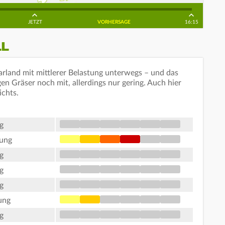
JETZT
VORHERSAGE
16:15
LL
rland mit mittlerer Belastung unterwegs – und das
gen Gräser noch mit, allerdings nur gering. Auch hier
ichts.
g
tung
g
g
g
ung
g