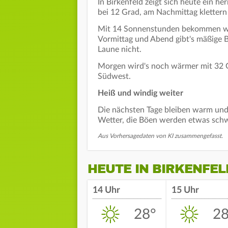
In Birkenfeld zeigt sich heute ein h
bei 12 Grad, am Nachmittag kletter
Mit 14 Sonnenstunden bekommen wir
Vormittag und Abend gibt's mäßige B
Laune nicht.
Morgen wird's noch wärmer mit 32 Gr
Südwest.
Heiß und windig weiter
Die nächsten Tage bleiben warm und 
Wetter, die Böen werden etwas sch
Aus Vorhersagedaten von KI zusammengefasst.
HEUTE IN BIRKENFEL
14 Uhr
15 Uhr
28°
28