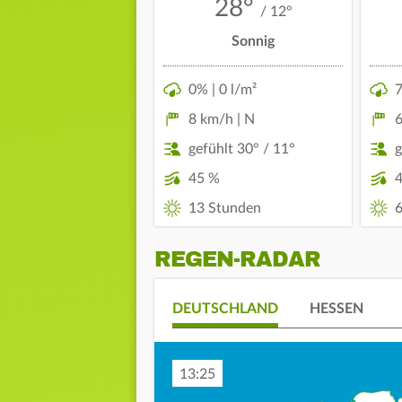
28°
/ 12°
Sonnig
0% | 0 l/m²
7
8 km/h | N
6
gefühlt 30° / 11°
g
45 %
13 Stunden
6
REGEN-RADAR
DEUTSCHLAND
HESSEN
13:35