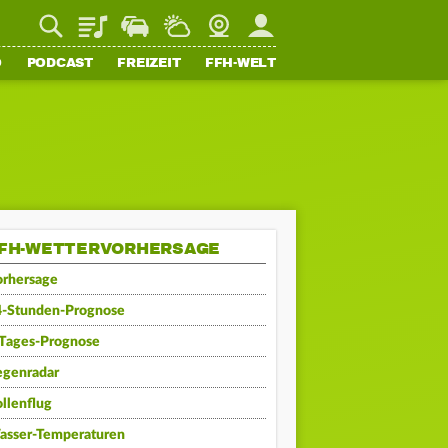
Playlist
Staupilot
Wetter
Webcam
Mein FFH
O
PODCAST
FREIZEIT
FFH-WELT
FH-WETTERVORHERSAGE
orhersage
4-Stunden-Prognose
-Tages-Prognose
egenradar
llenflug
asser-Temperaturen