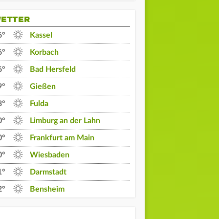
ETTER
6°
Kassel
6°
Korbach
6°
Bad Hersfeld
9°
Gießen
8°
Fulda
0°
Limburg an der Lahn
0°
Frankfurt am Main
0°
Wiesbaden
1°
Darmstadt
19 Uhr
20 Uhr
21 Uhr
2°
Bensheim
27°
26°
22°