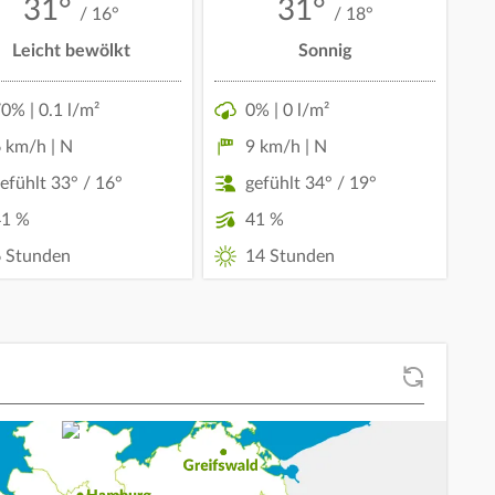
31°
31°
/ 16°
/ 18°
Leicht bewölkt
Sonnig
0% | 0.1 l/m²
0% | 0 l/m²
 km/h | N
9 km/h | N
efühlt 33° / 16°
gefühlt 34° / 19°
41 %
41 %
 Stunden
14 Stunden