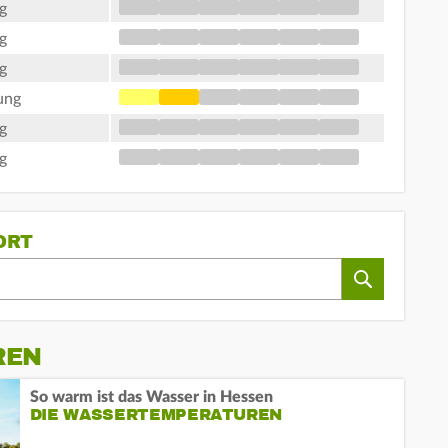
g
g
g
ung
g
g
ORT
REN
So warm ist das Wasser in Hessen
DIE WASSERTEMPERATUREN