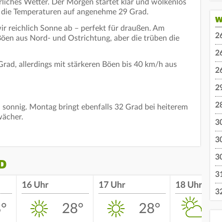
errliches Wetter. Der Morgen startet klar und wolkenlos
n die Temperaturen auf angenehme 29 Grad.
W
 reichlich Sonne ab – perfekt für draußen. Am
2
öen aus Nord- und Ostrichtung, aber die trüben die
2
ad, allerdings mit stärkeren Böen bis 40 km/h aus
2
2
2
sonnig. Montag bringt ebenfalls 32 Grad bei heiterem
wächer.
3
3
3
D
3
16 Uhr
17 Uhr
18 Uhr
3
°
28°
28°