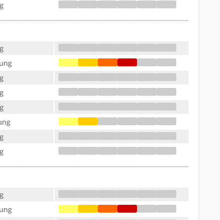
g
g
tung
g
g
g
ung
g
g
g
tung