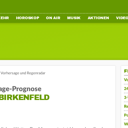
KEHR
HOROSKOP
ON AIR
MUSIK
AKTIONEN
VIDE
F
: Vorhersage und Regenradar
V
age-Prognose
2
BIRKENFELD
3
R
Po
W