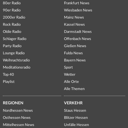
80er Radio
Frankfurt News
90er Radio
Wiesbaden News
2000er Radio
Mainz News
Rock Radio
Kassel News
Oldie Radio
Darmstadt News
Schlager Radio
Offenbach News
Party Radio
Gießen News
Lounge Radio
Fulda News
Weihnachtsradio
Bayern News
Meditationsradio
Sport
Top 40
Wetter
Playlist
Alle Orte
Alle Themen
REGIONEN
VERKEHR
Nordhessen News
Staus Hessen
Osthessen News
Blitzer Hessen
Mittelhessen News
Unfälle Hessen