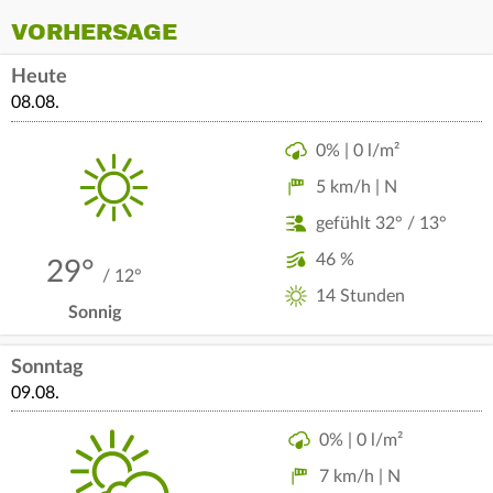
VORHERSAGE
Heute
08.08.
0% | 0 l/m²
5 km/h | N
gefühlt 32° / 13°
46 %
29°
/ 12°
14 Stunden
Sonnig
Sonntag
09.08.
0% | 0 l/m²
7 km/h | N