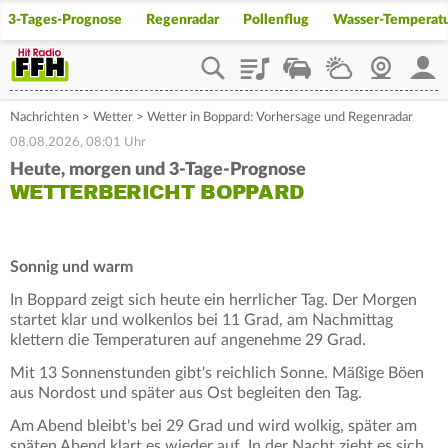
3-Tages-Prognose
Regenradar
Pollenflug
Wasser-Temperat
Playlist
Staupilot
Wetter
Webcam
Mein
Nachrichten
>
Wetter
>
Wetter in Boppard: Vorhersage und Regenradar
08.08.2026, 08:01 Uhr
Heute, morgen und 3-Tage-Prognose
WETTERBERICHT BOPPARD
Sonnig und warm
In Boppard zeigt sich heute ein herrlicher Tag. Der Morgen
startet klar und wolkenlos bei 11 Grad, am Nachmittag
klettern die Temperaturen auf angenehme 29 Grad.
Mit 13 Sonnenstunden gibt's reichlich Sonne. Mäßige Böen
aus Nordost und später aus Ost begleiten den Tag.
Am Abend bleibt's bei 29 Grad und wird wolkig, später am
späten Abend klart es wieder auf. In der Nacht zieht es sich