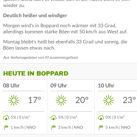
wieder zu.
Deutlich heißer und windiger
Morgen wird's in Boppard noch wärmer mit 33 Grad,
allerdings kommen starke Böen mit 50 km/h aus West auf.
Montag bleibt's heiß bei ebenfalls 33 Grad und sonnig, die
Böen lassen etwas nach.
Aus Vorhersagedaten von KI zusammengefasst.
HEUTE IN BOPPARD
08 Uhr
09 Uhr
10 Uhr
17°
20°
23°
5% | 0 l/m²
5% | 0 l/m²
0% | 0 l/m²
1 km/h | NNO
3 km/h | NNO
5 km/h | NNO