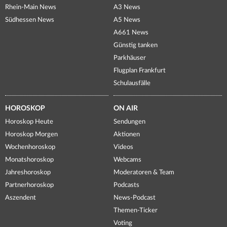
Rhein-Main News
A3 News
Südhessen News
A5 News
A661 News
Günstig tanken
Parkhäuser
Flugplan Frankfurt
Schulausfälle
HOROSKOP
ON AIR
Horoskop Heute
Sendungen
Horoskop Morgen
Aktionen
Wochenhoroskop
Videos
Monatshoroskop
Webcams
Jahreshoroskop
Moderatoren & Team
Partnerhoroskop
Podcasts
Aszendent
News-Podcast
Themen-Ticker
Voting