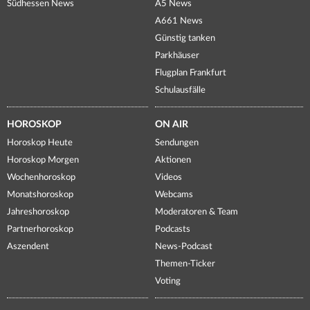
Südhessen News
A5 News
A661 News
Günstig tanken
Parkhäuser
Flugplan Frankfurt
Schulausfälle
HOROSKOP
ON AIR
Horoskop Heute
Sendungen
Horoskop Morgen
Aktionen
Wochenhoroskop
Videos
Monatshoroskop
Webcams
Jahreshoroskop
Moderatoren & Team
Partnerhoroskop
Podcasts
Aszendent
News-Podcast
Themen-Ticker
Voting