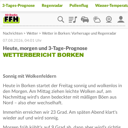
3-Tages-Prognose
Regenradar
Pollenflug
Wasser-Temperat
Playlist
Staupilot
Wetter
Webcam
Mein
Nachrichten
>
Wetter
>
Wetter in Borken: Vorhersage und Regenradar
07.08.2026, 04:01 Uhr
Heute, morgen und 3-Tage-Prognose
WETTERBERICHT BORKEN
Sonnig mit Wolkenfeldern
Heute in Borken startet der Freitag sonnig und wolkenlos in
den Morgen. Am Mittag ziehen leichte Wolken auf, am
Nachmittag wird's dann bedeckter mit mäßigen Böen aus
Nord – also eher wechselhaft.
Immerhin erreichen wir 23 Grad. Am späten Abend klart's
wieder auf und wird sonnig.
Morgen früh kühlt's auf 9 Grad ab, dann aber wird's richtig