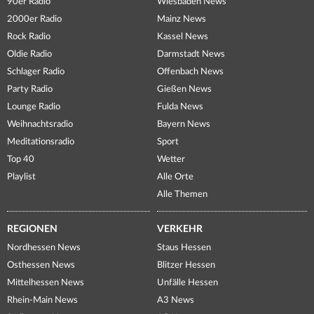
90er Radio
Wiesbaden News
2000er Radio
Mainz News
Rock Radio
Kassel News
Oldie Radio
Darmstadt News
Schlager Radio
Offenbach News
Party Radio
Gießen News
Lounge Radio
Fulda News
Weihnachtsradio
Bayern News
Meditationsradio
Sport
Top 40
Wetter
Playlist
Alle Orte
Alle Themen
REGIONEN
VERKEHR
Nordhessen News
Staus Hessen
Osthessen News
Blitzer Hessen
Mittelhessen News
Unfälle Hessen
Rhein-Main News
A3 News