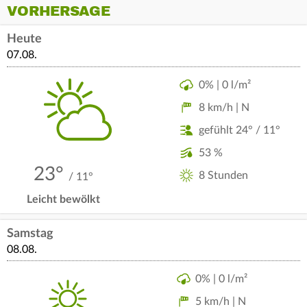
VORHERSAGE
Heute
07.08.
0% | 0 l/m²
8 km/h | N
gefühlt 24° / 11°
53 %
23°
8 Stunden
/ 11°
Leicht bewölkt
Samstag
08.08.
0% | 0 l/m²
5 km/h | N