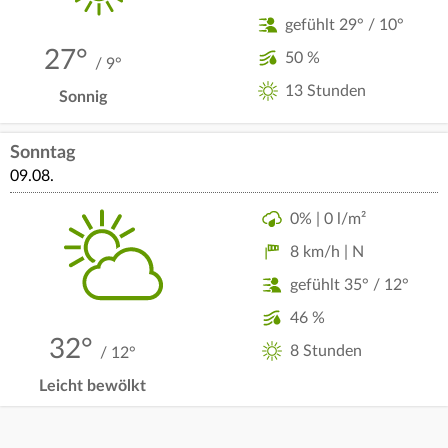
gefühlt 29° / 10°
27°
50 %
/ 9°
13 Stunden
Sonnig
Sonntag
09.08.
0% | 0 l/m²
8 km/h | N
gefühlt 35° / 12°
46 %
32°
8 Stunden
/ 12°
Leicht bewölkt