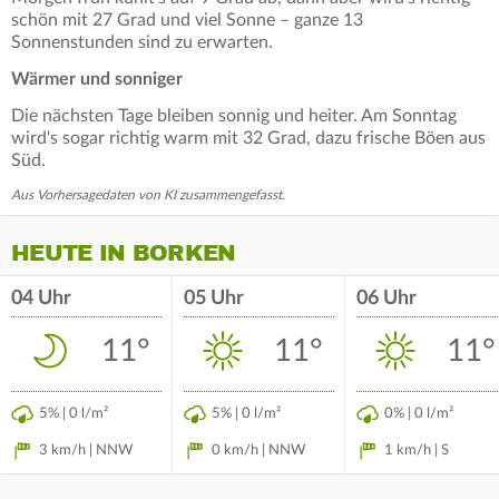
schön mit 27 Grad und viel Sonne – ganze 13
Sonnenstunden sind zu erwarten.
Wärmer und sonniger
Die nächsten Tage bleiben sonnig und heiter. Am Sonntag
wird's sogar richtig warm mit 32 Grad, dazu frische Böen aus
Süd.
Aus Vorhersagedaten von KI zusammengefasst.
HEUTE IN BORKEN
04 Uhr
05 Uhr
06 Uhr
11°
11°
11°
5% | 0 l/m²
5% | 0 l/m²
0% | 0 l/m²
3 km/h | NNW
0 km/h | NNW
1 km/h | S