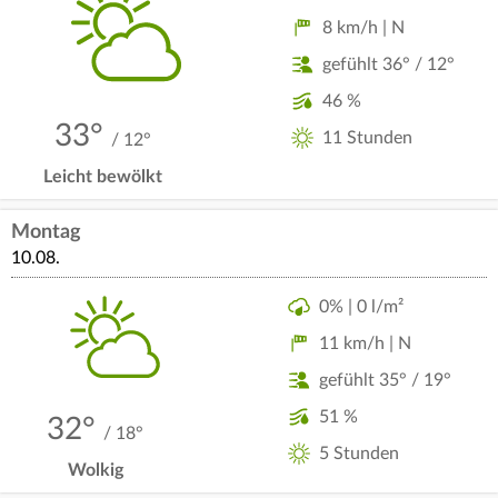
8 km/h | N
gefühlt 36° / 12°
46 %
33°
11 Stunden
/ 12°
Leicht bewölkt
Montag
10.08.
0% | 0 l/m²
11 km/h | N
gefühlt 35° / 19°
51 %
32°
/ 18°
5 Stunden
Wolkig