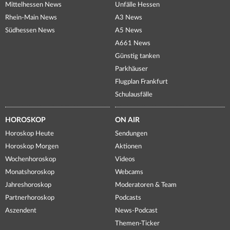
Mittelhessen News
Unfälle Hessen
Rhein-Main News
A3 News
Südhessen News
A5 News
A661 News
Günstig tanken
Parkhäuser
Flugplan Frankfurt
Schulausfälle
HOROSKOP
ON AIR
Horoskop Heute
Sendungen
Horoskop Morgen
Aktionen
Wochenhoroskop
Videos
Monatshoroskop
Webcams
Jahreshoroskop
Moderatoren & Team
Partnerhoroskop
Podcasts
Aszendent
News-Podcast
Themen-Ticker