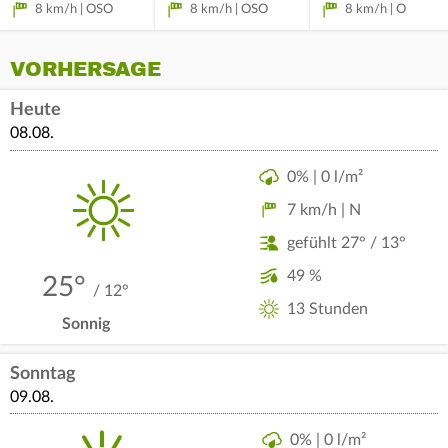
8 km/h | OSO
8 km/h | OSO
8 km/h | O
VORHERSAGE
Heute
08.08.
0% | 0 l/m²
7 km/h | N
gefühlt 27° / 13°
49 %
25°
/ 12°
13 Stunden
Sonnig
Sonntag
09.08.
0% | 0 l/m²