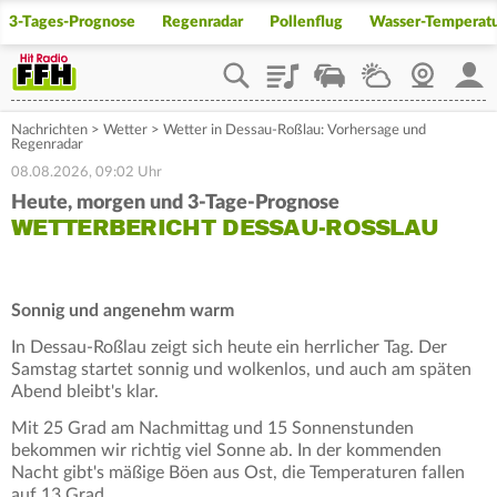
3-Tages-Prognose
Regenradar
Pollenflug
Wasser-Temperat
Playlist
Staupilot
Wetter
Webcam
Mein
Nachrichten
>
Wetter
>
Wetter in Dessau-Roßlau: Vorhersage und
Regenradar
08.08.2026, 09:02 Uhr
Heute, morgen und 3-Tage-Prognose
WETTERBERICHT DESSAU-ROSSLAU
Sonnig und angenehm warm
In Dessau-Roßlau zeigt sich heute ein herrlicher Tag. Der
Samstag startet sonnig und wolkenlos, und auch am späten
Abend bleibt's klar.
Mit 25 Grad am Nachmittag und 15 Sonnenstunden
bekommen wir richtig viel Sonne ab. In der kommenden
Nacht gibt's mäßige Böen aus Ost, die Temperaturen fallen
auf 13 Grad.