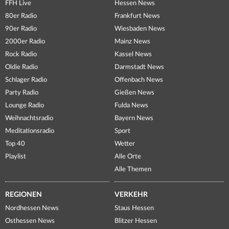
FFH Live
Hessen News
80er Radio
Frankfurt News
90er Radio
Wiesbaden News
2000er Radio
Mainz News
Rock Radio
Kassel News
Oldie Radio
Darmstadt News
Schlager Radio
Offenbach News
Party Radio
Gießen News
Lounge Radio
Fulda News
Weihnachtsradio
Bayern News
Meditationsradio
Sport
Top 40
Wetter
Playlist
Alle Orte
Alle Themen
REGIONEN
VERKEHR
Nordhessen News
Staus Hessen
Osthessen News
Blitzer Hessen