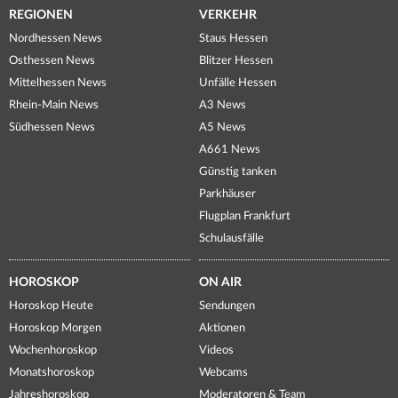
REGIONEN
VERKEHR
Nordhessen News
Staus Hessen
Osthessen News
Blitzer Hessen
Mittelhessen News
Unfälle Hessen
Rhein-Main News
A3 News
Südhessen News
A5 News
A661 News
Günstig tanken
Parkhäuser
Flugplan Frankfurt
Schulausfälle
HOROSKOP
ON AIR
Horoskop Heute
Sendungen
Horoskop Morgen
Aktionen
Wochenhoroskop
Videos
Monatshoroskop
Webcams
Jahreshoroskop
Moderatoren & Team