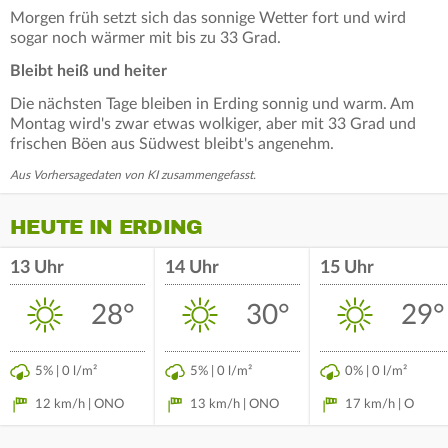
Morgen früh setzt sich das sonnige Wetter fort und wird
sogar noch wärmer mit bis zu 33 Grad.
Bleibt heiß und heiter
Die nächsten Tage bleiben in Erding sonnig und warm. Am
Montag wird's zwar etwas wolkiger, aber mit 33 Grad und
frischen Böen aus Südwest bleibt's angenehm.
Aus Vorhersagedaten von KI zusammengefasst.
HEUTE IN ERDING
13 Uhr
14 Uhr
15 Uhr
28°
30°
29°
5% | 0 l/m²
5% | 0 l/m²
0% | 0 l/m²
12 km/h | ONO
13 km/h | ONO
17 km/h | O