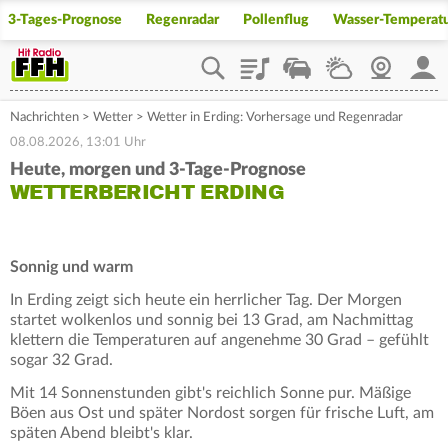
3-Tages-Prognose
Regenradar
Pollenflug
Wasser-Temperat
Playlist
Staupilot
Wetter
Webcam
Mein
Nachrichten
>
Wetter
>
Wetter in Erding: Vorhersage und Regenradar
08.08.2026, 13:01 Uhr
Heute, morgen und 3-Tage-Prognose
WETTERBERICHT ERDING
Sonnig und warm
In Erding zeigt sich heute ein herrlicher Tag. Der Morgen
startet wolkenlos und sonnig bei 13 Grad, am Nachmittag
klettern die Temperaturen auf angenehme 30 Grad – gefühlt
sogar 32 Grad.
Mit 14 Sonnenstunden gibt's reichlich Sonne pur. Mäßige
Böen aus Ost und später Nordost sorgen für frische Luft, am
späten Abend bleibt's klar.