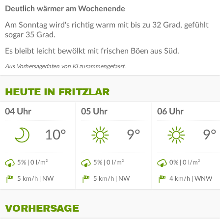
Deutlich wärmer am Wochenende
Am Sonntag wird's richtig warm mit bis zu 32 Grad, gefühlt
sogar 35 Grad.
Es bleibt leicht bewölkt mit frischen Böen aus Süd.
Aus Vorhersagedaten von KI zusammengefasst.
HEUTE IN FRITZLAR
04 Uhr
05 Uhr
06 Uhr
10°
9°
9°
5% | 0 l/m²
5% | 0 l/m²
0% | 0 l/m²
5 km/h | NW
5 km/h | NW
4 km/h | WNW
VORHERSAGE