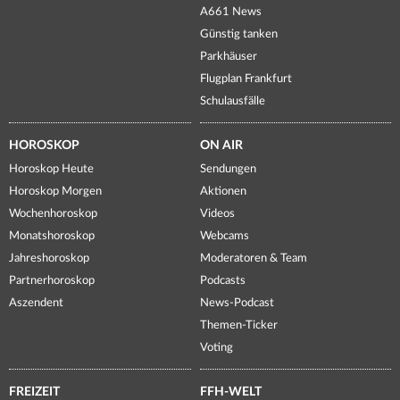
A661 News
Günstig tanken
Parkhäuser
Flugplan Frankfurt
Schulausfälle
HOROSKOP
ON AIR
Horoskop Heute
Sendungen
Horoskop Morgen
Aktionen
Wochenhoroskop
Videos
Monatshoroskop
Webcams
Jahreshoroskop
Moderatoren & Team
Partnerhoroskop
Podcasts
Aszendent
News-Podcast
Themen-Ticker
Voting
FREIZEIT
FFH-WELT