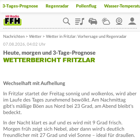
3-Tages-Prognose
Regenradar
Pollenflug
Wasser-Temperat
Playlist
Staupilot
Wetter
Webcam
Mein
Nachrichten
>
Wetter
>
Wetter in Fritzlar: Vorhersage und Regenradar
07.08.2026, 04:02 Uhr
Heute, morgen und 3-Tage-Prognose
WETTERBERICHT FRITZLAR
Wechselhaft mit Aufhellung
In Fritzlar startet der Freitag sonnig und wolkenlos, wird aber
im Laufe des Tages zunehmend bewölkt. Am Nachmittag
gibt's mäßige Böen aus Nord bei 23 Grad, am Abend bleibt's
bedeckt.
In der Nacht klart es auf und es wird mit 9 Grad frisch.
Morgen früh zeigt sich Nebel, aber dann wird's deutlich
freundlicher mit 27 Grad und viel Sonne – ideal für draußen.