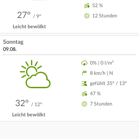
52 %
27°
12 Stunden
/ 9°
Leicht bewölkt
Sonntag
09.08.
0% | 0 l/m²
8 km/h | N
gefühlt 35° / 13°
47 %
32°
7 Stunden
/ 12°
Leicht bewölkt