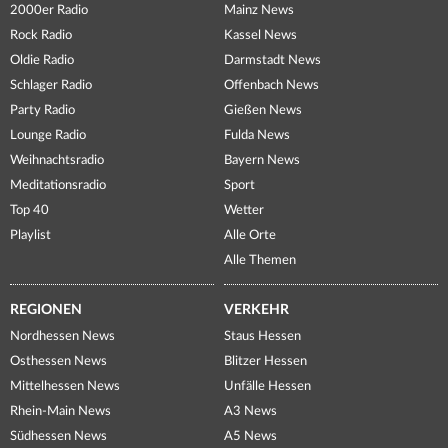
2000er Radio
Mainz News
Rock Radio
Kassel News
Oldie Radio
Darmstadt News
Schlager Radio
Offenbach News
Party Radio
Gießen News
Lounge Radio
Fulda News
Weihnachtsradio
Bayern News
Meditationsradio
Sport
Top 40
Wetter
Playlist
Alle Orte
Alle Themen
REGIONEN
VERKEHR
Nordhessen News
Staus Hessen
Osthessen News
Blitzer Hessen
Mittelhessen News
Unfälle Hessen
Rhein-Main News
A3 News
Südhessen News
A5 News