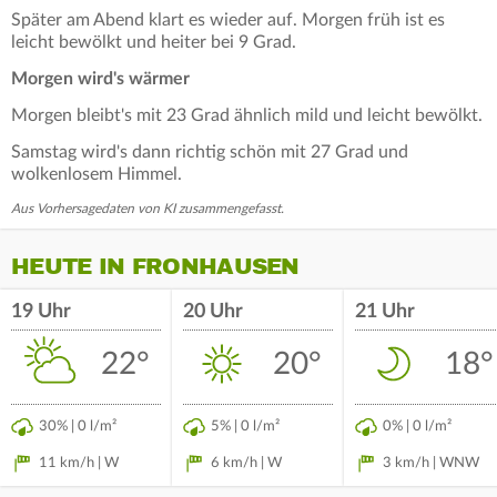
Später am Abend klart es wieder auf. Morgen früh ist es
leicht bewölkt und heiter bei 9 Grad.
Morgen wird's wärmer
Morgen bleibt's mit 23 Grad ähnlich mild und leicht bewölkt.
Samstag wird's dann richtig schön mit 27 Grad und
wolkenlosem Himmel.
Aus Vorhersagedaten von KI zusammengefasst.
HEUTE IN FRONHAUSEN
19 Uhr
20 Uhr
21 Uhr
22°
20°
18°
30% | 0 l/m²
5% | 0 l/m²
0% | 0 l/m²
11 km/h | W
6 km/h | W
3 km/h | WNW