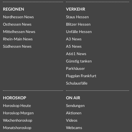
REGIONEN
VERKEHR
Nordhessen News
Staus Hessen
Osthessen News
Blitzer Hessen
Mittelhessen News
Unfälle Hessen
Rhein-Main News
A3 News
Südhessen News
A5 News
A661 News
Günstig tanken
Parkhäuser
Flugplan Frankfurt
Schulausfälle
HOROSKOP
ON AIR
Horoskop Heute
Sendungen
Horoskop Morgen
Aktionen
Wochenhoroskop
Videos
Monatshoroskop
Webcams