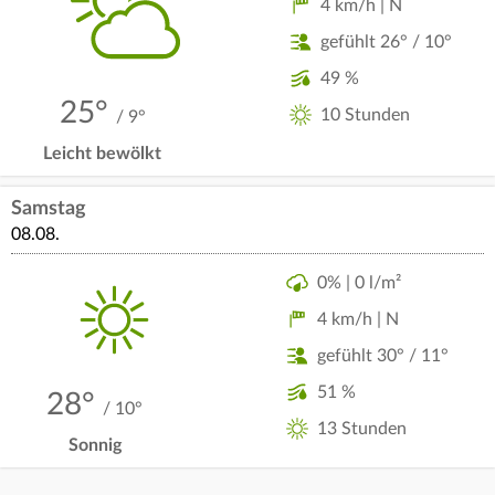
4 km/h | N
gefühlt 26° / 10°
49 %
25°
10 Stunden
/ 9°
Leicht bewölkt
Samstag
08.08.
0% | 0 l/m²
4 km/h | N
gefühlt 30° / 11°
51 %
28°
/ 10°
13 Stunden
Sonnig