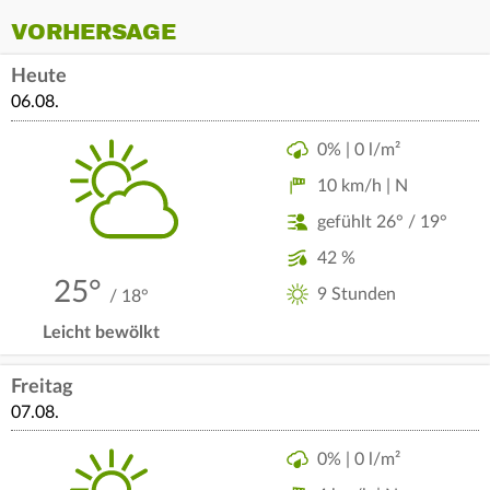
VORHERSAGE
Heute
06.08.
0% | 0 l/m²
10 km/h | N
gefühlt 26° / 19°
42 %
25°
9 Stunden
/ 18°
Leicht bewölkt
Freitag
07.08.
0% | 0 l/m²