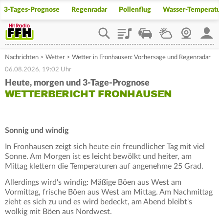
3-Tages-Prognose
Regenradar
Pollenflug
Wasser-Temperat
Playlist
Staupilot
Wetter
Webcam
Mein
Nachrichten
>
Wetter
>
Wetter in Fronhausen: Vorhersage und Regenradar
06.08.2026, 19:02 Uhr
Heute, morgen und 3-Tage-Prognose
WETTERBERICHT FRONHAUSEN
Sonnig und windig
In Fronhausen zeigt sich heute ein freundlicher Tag mit viel
Sonne. Am Morgen ist es leicht bewölkt und heiter, am
Mittag klettern die Temperaturen auf angenehme 25 Grad.
Allerdings wird's windig: Mäßige Böen aus West am
Vormittag, frische Böen aus West am Mittag. Am Nachmittag
zieht es sich zu und es wird bedeckt, am Abend bleibt's
wolkig mit Böen aus Nordwest.