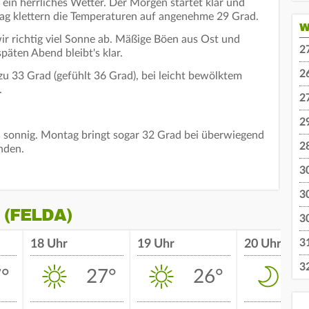
 ein herrliches Wetter. Der Morgen startet klar und
ag klettern die Temperaturen auf angenehme 29 Grad.
W
 richtig viel Sonne ab. Mäßige Böen aus Ost und
2
päten Abend bleibt's klar.
2
u 33 Grad (gefühlt 36 Grad), bei leicht bewölktem
.
2
2
 sonnig. Montag bringt sogar 32 Grad bei überwiegend
2
nden.
3
3
(FELDA)
3
3
18 Uhr
19 Uhr
20 Uhr
3
°
27°
26°