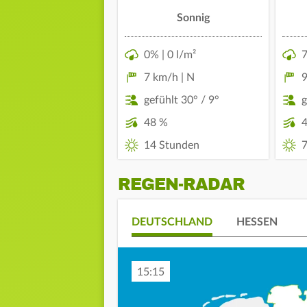
Sonnig
0% | 0 l/m²
7
7 km/h | N
9
gefühlt 30° / 9°
g
48 %
14 Stunden
7
REGEN-RADAR
DEUTSCHLAND
HESSEN
15:25