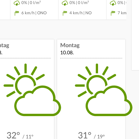
0% | 0 l/m²
0% | 0 l/m²
0% | 0 l/m²
6 km/h | ONO
4 km/h | NO
7 km/h | O
ntag
Montag
8.
10.08.
32°
31°
/ 11°
/ 19°