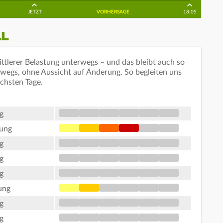
JETZT
VORHERSAGE
18:05
LL
ttlerer Belastung unterwegs – und das bleibt auch so
rwegs, ohne Aussicht auf Änderung. So begleiten uns
ächsten Tage.
g
tung
g
g
g
ung
g
g