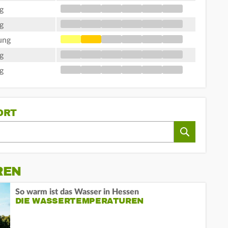
g
g
ung
g
g
ORT
REN
So warm ist das Wasser in Hessen
DIE WASSERTEMPERATUREN