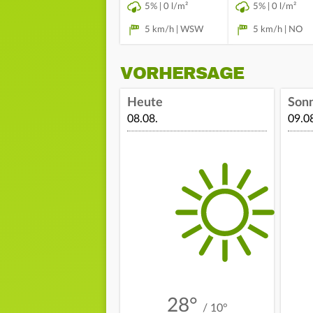
5% | 0 l/m²
5% | 0 l/m²
5 km/h | WSW
5 km/h | NO
VORHERSAGE
Heute
Son
08.08.
09.0
28°
/ 10°