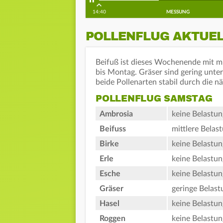
14:40
MESSUNG
POLLENFLUG AKTUE
Beifuß ist dieses Wochenende mit mi
bis Montag. Gräser sind gering unte
beide Pollenarten stabil durch die n
POLLENFLUG SAMSTAG
Ambrosia
keine Belastun
Beifuss
mittlere Belas
Birke
keine Belastun
Erle
keine Belastun
Esche
keine Belastun
Gräser
geringe Belast
Hasel
keine Belastun
Roggen
keine Belastun