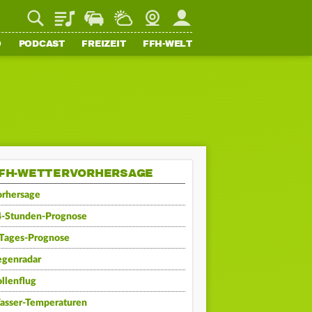
Playlist
Staupilot
Wetter
Webcam
Mein FFH
O
PODCAST
FREIZEIT
FFH-WELT
FH-WETTERVORHERSAGE
orhersage
4-Stunden-Prognose
-Tages-Prognose
egenradar
llenflug
asser-Temperaturen