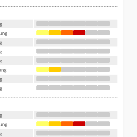
g
tung
g
g
g
ung
g
g
g
tung
g