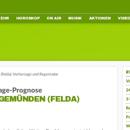
KEHR
HOROSKOP
ON AIR
MUSIK
AKTIONEN
VIDE
F
(Felda): Vorhersage und Regenradar
V
age-Prognose
2
GEMÜNDEN (FELDA)
3
R
Po
W