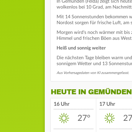
In Gemünden (Felda) zeigt sich heute
wolkenlos bei 10 Grad, am Nachmitt
Mit 14 Sonnenstunden bekommen wir
Nordost sorgen für frische Luft, am s
Morgen wird's noch wärmer mit bis z
Himmel und frischen Böen aus West
Heiß und sonnig weiter
Die nächsten Tage bleiben warm und
sonnigem Wetter und 13 Sonnenstu
Aus Vorhersagedaten von KI zusammengefasst.
HEUTE IN GEMÜNDEN 
16 Uhr
17 Uhr
27°
27