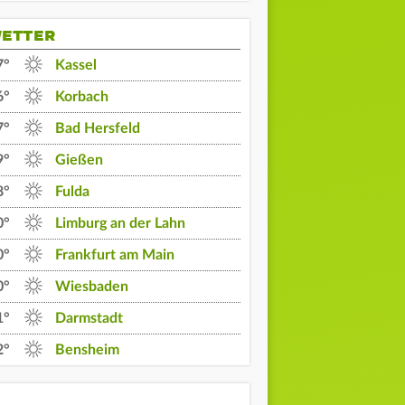
ETTER
7°
Kassel
6°
Korbach
7°
Bad Hersfeld
9°
Gießen
8°
Fulda
0°
Limburg an der Lahn
0°
Frankfurt am Main
0°
Wiesbaden
1°
Darmstadt
21 Uhr
22 Uhr
23 Uhr
2°
Bensheim
22°
19°
18°