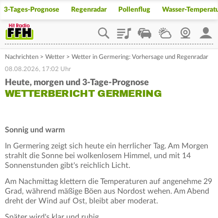
3-Tages-Prognose
Regenradar
Pollenflug
Wasser-Temperat
Playlist
Staupilot
Wetter
Webcam
Mein
Nachrichten
>
Wetter
>
Wetter in Germering: Vorhersage und Regenradar
08.08.2026, 17:02 Uhr
Heute, morgen und 3-Tage-Prognose
WETTERBERICHT GERMERING
Sonnig und warm
In Germering zeigt sich heute ein herrlicher Tag. Am Morgen
strahlt die Sonne bei wolkenlosem Himmel, und mit 14
Sonnenstunden gibt's reichlich Licht.
Am Nachmittag klettern die Temperaturen auf angenehme 29
Grad, während mäßige Böen aus Nordost wehen. Am Abend
dreht der Wind auf Ost, bleibt aber moderat.
Später wird's klar und ruhig.