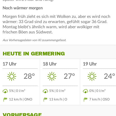
Noch wärmer morgen
Morgen früh zieht es sich mit Wolken zu, aber es wird noch
wärmer: 33 Grad sind zu erwarten, gefühlt sogar 36 Grad.
Montag bleibt's ähnlich warm, wird aber wolkiger mit
frischen Böen aus Südwest.
Aus Vorhersagedaten von KI zusammengefasst.
HEUTE IN GERMERING
17 Uhr
18 Uhr
19 Uhr
28°
27°
24°
5% | 0 l/m²
5% | 0 l/m²
0% | 0 l/m²
12 km/h | ONO
13 km/h | O
7 km/h | OSO
VORHERSAGE