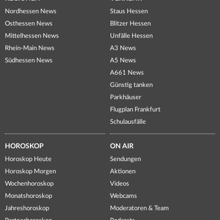
Nordhessen News
Staus Hessen
Osthessen News
Blitzer Hessen
Mittelhessen News
Unfälle Hessen
Rhein-Main News
A3 News
Südhessen News
A5 News
A661 News
Günstig tanken
Parkhäuser
Flugplan Frankfurt
Schulausfälle
HOROSKOP
ON AIR
Horoskop Heute
Sendungen
Horoskop Morgen
Aktionen
Wochenhoroskop
Videos
Monatshoroskop
Webcams
Jahreshoroskop
Moderatoren & Team