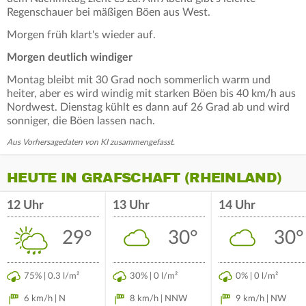
Regenschauer bei mäßigen Böen aus West.
Morgen früh klart's wieder auf.
Morgen deutlich windiger
Montag bleibt mit 30 Grad noch sommerlich warm und
heiter, aber es wird windig mit starken Böen bis 40 km/h aus
Nordwest. Dienstag kühlt es dann auf 26 Grad ab und wird
sonniger, die Böen lassen nach.
Aus Vorhersagedaten von KI zusammengefasst.
HEUTE IN GRAFSCHAFT (RHEINLAND)
12 Uhr
13 Uhr
14 Uhr
29°
30°
30°
75% | 0.3 l/m²
30% | 0 l/m²
0% | 0 l/m²
6 km/h | N
8 km/h | NNW
9 km/h | NW