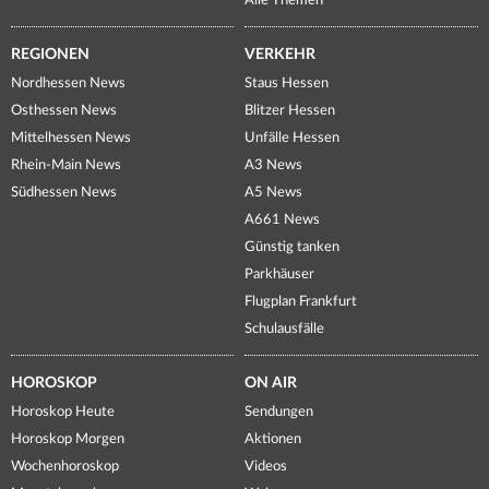
Alle Themen
REGIONEN
VERKEHR
Nordhessen News
Staus Hessen
Osthessen News
Blitzer Hessen
Mittelhessen News
Unfälle Hessen
Rhein-Main News
A3 News
Südhessen News
A5 News
A661 News
Günstig tanken
Parkhäuser
Flugplan Frankfurt
Schulausfälle
HOROSKOP
ON AIR
Horoskop Heute
Sendungen
Horoskop Morgen
Aktionen
Wochenhoroskop
Videos