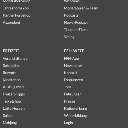
Monatshoroskop
Webcams
Jahreshoroskop
Moderatoren & Team
Partnerhoroskop
Podcasts
Aszendent
News-Podcast
Themen-Ticker
Voting
FREIZEIT
FFH-WELT
Veranstaltungen
FFH-App
Spielplätze
Newsletter
Rezepte
Kontakt
Meditation
Frequenzen
Ausflugsziele
Jobs
Freizeit-Tipps
Führungen
Ticketshop
Presse
Lotto Hessen
Radiowerbung
Spiele
Weiterbildung
Mahjong
Login