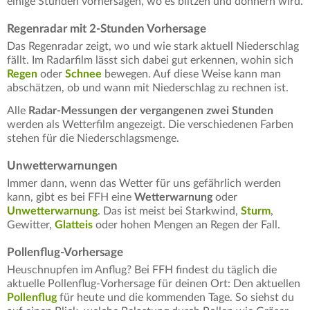
einige Stunden vorhersagen, wo es blitzen und donnern wird.
Regenradar mit 2-Stunden Vorhersage
Das Regenradar zeigt, wo und wie stark aktuell Niederschlag
fällt. Im Radarfilm lässt sich dabei gut erkennen, wohin sich
Regen
oder
Schnee
bewegen. Auf diese Weise kann man
abschätzen, ob und wann mit Niederschlag zu rechnen ist.
Alle
Radar-Messungen der vergangenen zwei Stunden
werden als Wetterfilm angezeigt. Die verschiedenen Farben
stehen für die Niederschlagsmenge.
Unwetterwarnungen
Immer dann, wenn das Wetter für uns gefährlich werden
kann, gibt es bei FFH eine
Wetterwarnung
oder
Unwetterwarnung
. Das ist meist bei Starkwind,
Sturm
,
Gewitter,
Glatteis
oder hohen Mengen an Regen der Fall.
Pollenflug-Vorhersage
Heuschnupfen im Anflug? Bei FFH findest du täglich die
aktuelle Pollenflug-Vorhersage für deinen Ort: Den aktuellen
Pollenflug
für heute und die kommenden Tage. So siehst du