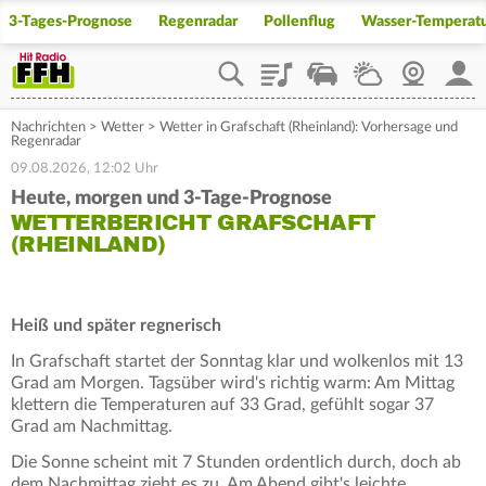
3-Tages-Prognose
Regenradar
Pollenflug
Wasser-Temperat
Playlist
Staupilot
Wetter
Webcam
Mein
Nachrichten
>
Wetter
>
Wetter in Grafschaft (Rheinland): Vorhersage und
Regenradar
09.08.2026, 12:02 Uhr
Heute, morgen und 3-Tage-Prognose
WETTERBERICHT GRAFSCHAFT
(RHEINLAND)
Heiß und später regnerisch
In Grafschaft startet der Sonntag klar und wolkenlos mit 13
Grad am Morgen. Tagsüber wird's richtig warm: Am Mittag
klettern die Temperaturen auf 33 Grad, gefühlt sogar 37
Grad am Nachmittag.
Die Sonne scheint mit 7 Stunden ordentlich durch, doch ab
dem Nachmittag zieht es zu. Am Abend gibt's leichte