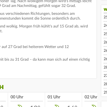
chöner Tag. Nach wolkigem Morgen wird's mittags leicht
9 Grad am Nachmittag, gefühlt sogar 32 Grad.
W
 aus verschiedenen Richtungen, besonders am
2
nnenstunden kommt die Sonne ordentlich durch.
2
und wolkig. Morgen früh kühlt's auf 15 Grad ab, wird
t.
2
2
r auf 27 Grad bei heiterem Wetter und 12
2
2
t bis zu 31 Grad – da kann man sich auf einen richtig
2
2
2
H
2
00 Uhr
01 Uhr
02 Uhr