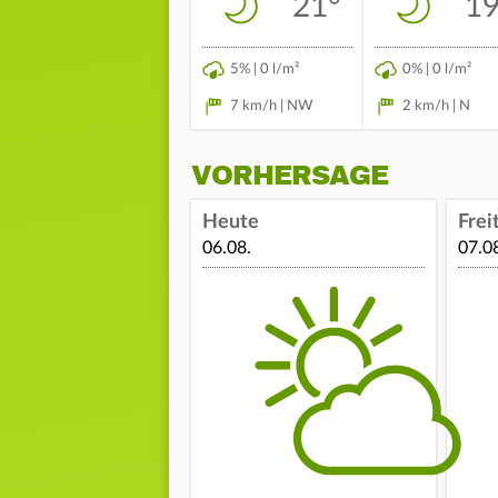
21°
19
5% | 0 l/m²
0% | 0 l/m²
7 km/h | NW
2 km/h | N
VORHERSAGE
Heute
Frei
06.08.
07.0