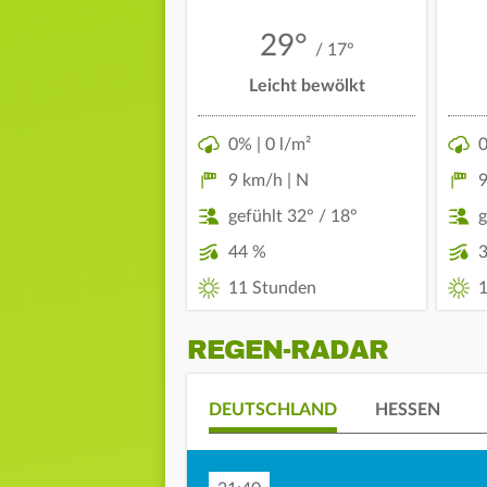
29°
/ 17°
Leicht bewölkt
0% | 0 l/m²
0
9 km/h | N
9
gefühlt 32° / 18°
g
44 %
11 Stunden
1
REGEN-RADAR
DEUTSCHLAND
HESSEN