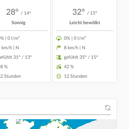
28°
32°
/ 14°
/ 15°
Sonnig
Leicht bewölkt
% | 0 l/m²
0% | 0 l/m²
 km/h | N
8 km/h | N
efühlt 31° / 13°
gefühlt 35° / 15°
38 %
42 %
2 Stunden
12 Stunden