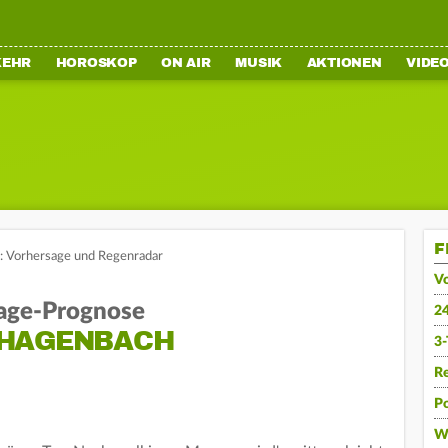
KEHR
HOROSKOP
ON AIR
MUSIK
AKTIONEN
VIDE
F
: Vorhersage und Regenradar
V
age-Prognose
2
 HAGENBACH
3
R
Po
W