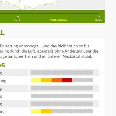
JETZT
VORHERSAGE
00:30
LL
 Belastung unterwegs – und das bleibt auch so bis
ering durch die Luft, ebenfalls ohne Änderung über die
 Lage am Oberrhein und im unteren Neckartal stabil.
AG
g
tung
g
g
g
ung