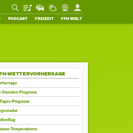
Playlist
Staupilot
Wetter
Webcam
Mein FFH
O
PODCAST
FREIZEIT
FFH-WELT
FH-WETTERVORHERSAGE
orhersage
4-Stunden-Prognose
-Tages-Prognose
egenradar
llenflug
asser-Temperaturen