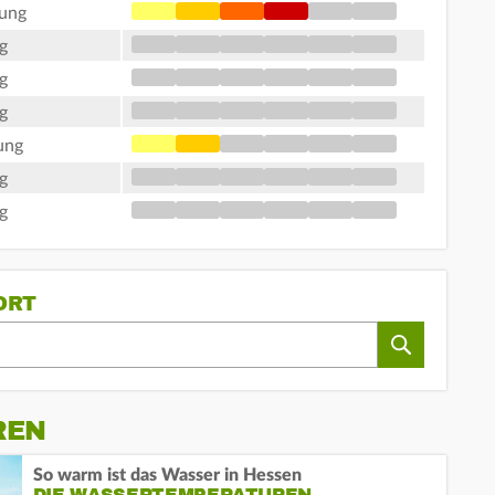
tung
g
g
g
ung
g
g
ORT
REN
So warm ist das Wasser in Hessen