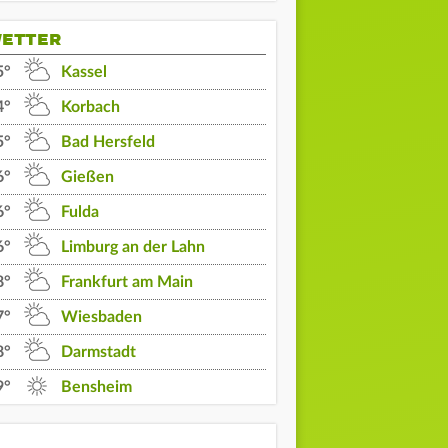
ETTER
5°
Kassel
4°
Korbach
5°
Bad Hersfeld
6°
Gießen
6°
Fulda
6°
Limburg an der Lahn
8°
Frankfurt am Main
7°
Wiesbaden
8°
Darmstadt
9°
Bensheim
03 Uhr
04 Uhr
05 Uhr