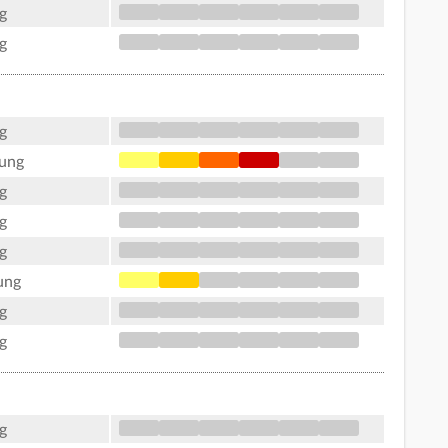
g
g
g
tung
g
g
g
ung
g
g
g