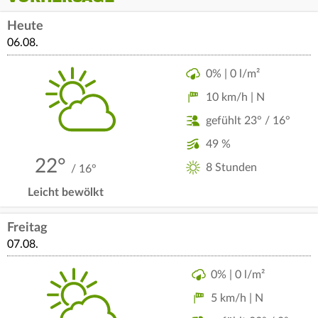
Heute
06.08.
0% | 0 l/m²
10 km/h | N
gefühlt 23° / 16°
49 %
22°
8 Stunden
/ 16°
Leicht bewölkt
Freitag
07.08.
0% | 0 l/m²
5 km/h | N