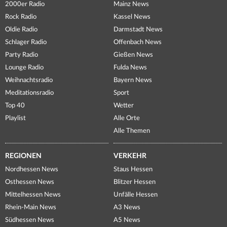
2000er Radio
Mainz News
Rock Radio
Kassel News
Oldie Radio
Darmstadt News
Schlager Radio
Offenbach News
Party Radio
Gießen News
Lounge Radio
Fulda News
Weihnachtsradio
Bayern News
Meditationsradio
Sport
Top 40
Wetter
Playlist
Alle Orte
Alle Themen
REGIONEN
VERKEHR
Nordhessen News
Staus Hessen
Osthessen News
Blitzer Hessen
Mittelhessen News
Unfälle Hessen
Rhein-Main News
A3 News
Südhessen News
A5 News