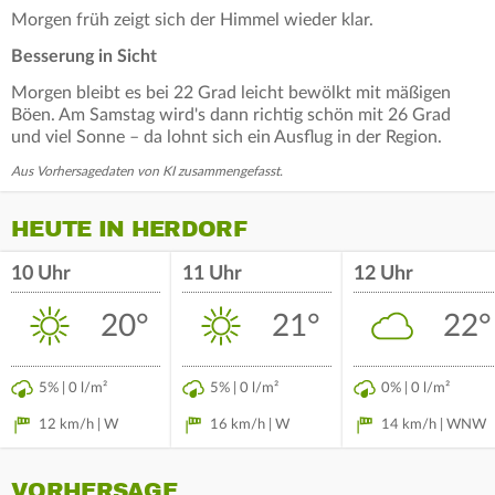
Morgen früh zeigt sich der Himmel wieder klar.
Besserung in Sicht
Morgen bleibt es bei 22 Grad leicht bewölkt mit mäßigen
Böen. Am Samstag wird's dann richtig schön mit 26 Grad
und viel Sonne – da lohnt sich ein Ausflug in der Region.
Aus Vorhersagedaten von KI zusammengefasst.
HEUTE IN HERDORF
10 Uhr
11 Uhr
12 Uhr
20°
21°
22°
5% | 0 l/m²
5% | 0 l/m²
0% | 0 l/m²
12 km/h | W
16 km/h | W
14 km/h | WNW
VORHERSAGE