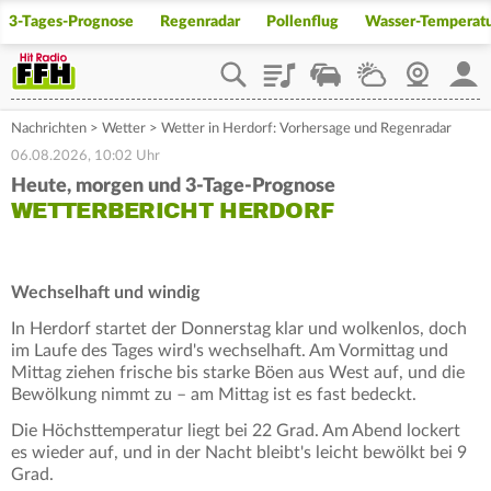
3-Tages-Prognose
Regenradar
Pollenflug
Wasser-Temperat
Playlist
Staupilot
Wetter
Webcam
Mein
Nachrichten
>
Wetter
>
Wetter in Herdorf: Vorhersage und Regenradar
06.08.2026, 10:02 Uhr
Heute, morgen und 3-Tage-Prognose
WETTERBERICHT HERDORF
Wechselhaft und windig
In Herdorf startet der Donnerstag klar und wolkenlos, doch
im Laufe des Tages wird's wechselhaft. Am Vormittag und
Mittag ziehen frische bis starke Böen aus West auf, und die
Bewölkung nimmt zu – am Mittag ist es fast bedeckt.
Die Höchsttemperatur liegt bei 22 Grad. Am Abend lockert
es wieder auf, und in der Nacht bleibt's leicht bewölkt bei 9
Grad.