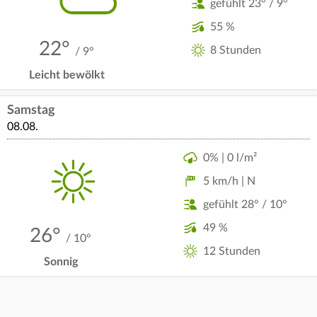
gefühlt 23° / 9°
55 %
22°
8 Stunden
/ 9°
Leicht bewölkt
Samstag
08.08.
0% | 0 l/m²
5 km/h | N
gefühlt 28° / 10°
49 %
26°
/ 10°
12 Stunden
Sonnig