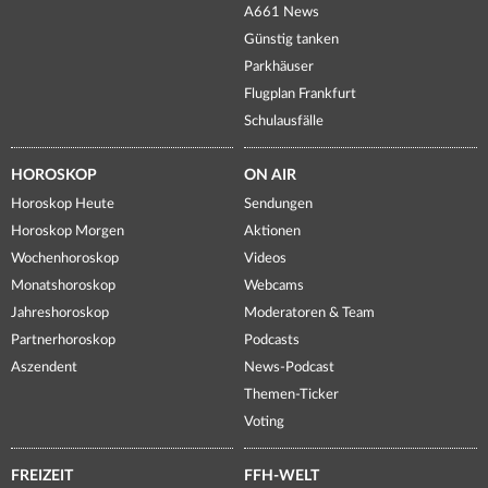
A661 News
Günstig tanken
Parkhäuser
Flugplan Frankfurt
Schulausfälle
HOROSKOP
ON AIR
Horoskop Heute
Sendungen
Horoskop Morgen
Aktionen
Wochenhoroskop
Videos
Monatshoroskop
Webcams
Jahreshoroskop
Moderatoren & Team
Partnerhoroskop
Podcasts
Aszendent
News-Podcast
Themen-Ticker
Voting
FREIZEIT
FFH-WELT