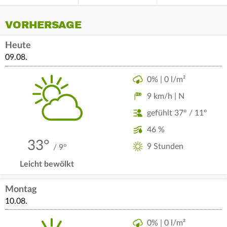
VORHERSAGE
Heute
09.08.
0% | 0 l/m²
9 km/h | N
gefühlt 37° / 11°
46 %
33°
9 Stunden
/ 9°
Leicht bewölkt
Montag
10.08.
0% | 0 l/m²