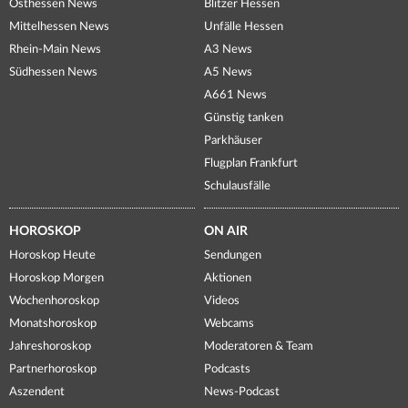
Osthessen News
Blitzer Hessen
Mittelhessen News
Unfälle Hessen
Rhein-Main News
A3 News
Südhessen News
A5 News
A661 News
Günstig tanken
Parkhäuser
Flugplan Frankfurt
Schulausfälle
HOROSKOP
ON AIR
Horoskop Heute
Sendungen
Horoskop Morgen
Aktionen
Wochenhoroskop
Videos
Monatshoroskop
Webcams
Jahreshoroskop
Moderatoren & Team
Partnerhoroskop
Podcasts
Aszendent
News-Podcast