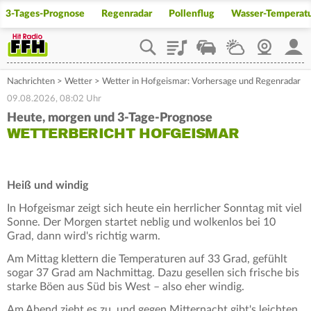
3-Tages-Prognose
Regenradar
Pollenflug
Wasser-Temperat
Playlist
Staupilot
Wetter
Webcam
Mein
Nachrichten
>
Wetter
>
Wetter in Hofgeismar: Vorhersage und Regenradar
09.08.2026, 08:02 Uhr
Heute, morgen und 3-Tage-Prognose
WETTERBERICHT HOFGEISMAR
Heiß und windig
In Hofgeismar zeigt sich heute ein herrlicher Sonntag mit viel
Sonne. Der Morgen startet neblig und wolkenlos bei 10
Grad, dann wird's richtig warm.
Am Mittag klettern die Temperaturen auf 33 Grad, gefühlt
sogar 37 Grad am Nachmittag. Dazu gesellen sich frische bis
starke Böen aus Süd bis West – also eher windig.
Am Abend zieht es zu, und gegen Mitternacht gibt's leichten