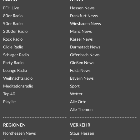
RADIO
NEWS
FFH Live
Hessen News
80er Radio
Frankfurt News
90er Radio
Wiesbaden News
2000er Radio
Mainz News
Rock Radio
Kassel News
Oldie Radio
Darmstadt News
Schlager Radio
Offenbach News
Party Radio
Gießen News
Lounge Radio
Fulda News
Weihnachtsradio
Bayern News
Meditationsradio
Sport
Top 40
Wetter
Playlist
Alle Orte
Alle Themen
REGIONEN
VERKEHR
Nordhessen News
Staus Hessen