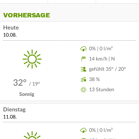
VORHERSAGE
Heute
10.08.
0% | 0 l/m²
14 km/h | N
gefühlt 35° / 20°
38 %
32°
/ 19°
13 Stunden
Sonnig
Dienstag
11.08.
0% | 0 l/m²