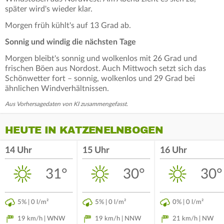
später wird's wieder klar.
Morgen früh kühlt's auf 13 Grad ab.
Sonnig und windig die nächsten Tage
Morgen bleibt's sonnig und wolkenlos mit 26 Grad und
frischen Böen aus Nordost. Auch Mittwoch setzt sich das
Schönwetter fort – sonnig, wolkenlos und 29 Grad bei
ähnlichen Windverhältnissen.
Aus Vorhersagedaten von KI zusammengefasst.
HEUTE IN KATZENELNBOGEN
14 Uhr
15 Uhr
16 Uhr
31°
30°
30°
5% | 0 l/m²
5% | 0 l/m²
0% | 0 l/m²
19 km/h | WNW
19 km/h | NNW
21 km/h | NW