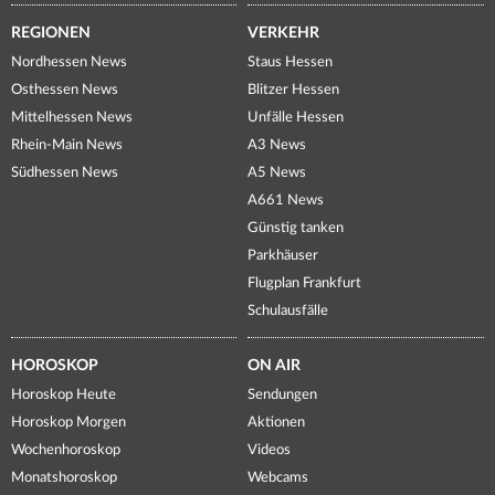
REGIONEN
VERKEHR
Nordhessen News
Staus Hessen
Osthessen News
Blitzer Hessen
Mittelhessen News
Unfälle Hessen
Rhein-Main News
A3 News
Südhessen News
A5 News
A661 News
Günstig tanken
Parkhäuser
Flugplan Frankfurt
Schulausfälle
HOROSKOP
ON AIR
Horoskop Heute
Sendungen
Horoskop Morgen
Aktionen
Wochenhoroskop
Videos
Monatshoroskop
Webcams