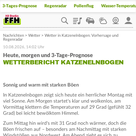
3-Tages-Prognose
Regenradar
Pollenflug
Wasser-Temperat
Playlist
Staupilot
Wetter
Webcam
Mein
Nachrichten
>
Wetter
>
Wetter in Katzenelnbogen: Vorhersage und
Regenradar
10.08.2026, 14:02 Uhr
Heute, morgen und 3-Tage-Prognose
WETTERBERICHT KATZENELNBOGEN
Sonnig und warm mit starken Böen
In Katzenelnbogen zeigt sich heute ein herrlicher Montag mit
viel Sonne. Am Morgen startet's klar und wolkenlos, am
Vormittag klettern die Temperaturen auf 29 Grad (gefühlt 32
Grad) bei leicht bewölktem Himmel.
Zum Mittag hin wird's mit 31 Grad noch wärmer, doch die
Böen frischen auf – besonders am Nachmittag mit starken
Windstößen aus Nordwest. Am Abend zieht es sich zu,