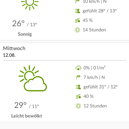
10 km/h | N
gefühlt 28° / 13°
45 %
26°
/ 13°
14 Stunden
Sonnig
Mittwoch
12.08.
0% | 0 l/m²
7 km/h | N
gefühlt 31° / 12°
40 %
29°
12 Stunden
/ 11°
Leicht bewölkt