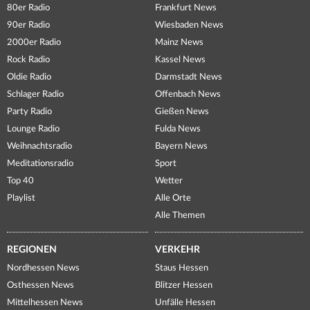
80er Radio
Frankfurt News
90er Radio
Wiesbaden News
2000er Radio
Mainz News
Rock Radio
Kassel News
Oldie Radio
Darmstadt News
Schlager Radio
Offenbach News
Party Radio
Gießen News
Lounge Radio
Fulda News
Weihnachtsradio
Bayern News
Meditationsradio
Sport
Top 40
Wetter
Playlist
Alle Orte
Alle Themen
REGIONEN
VERKEHR
Nordhessen News
Staus Hessen
Osthessen News
Blitzer Hessen
Mittelhessen News
Unfälle Hessen