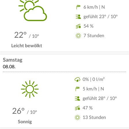
6 km/h | N
gefühlt 23° / 10°
54 %
22°
7 Stunden
/ 10°
Leicht bewölkt
Samstag
08.08.
0% | 0 l/m²
5 km/h | N
gefühlt 28° / 10°
47 %
26°
/ 10°
13 Stunden
Sonnig