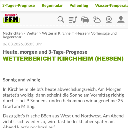
3-Tages-Prognose
Regenradar
Pollenflug
Wasser-Temperat
Playlist
Staupilot
Wetter
Webcam
Mein
Nachrichten
>
Wetter
>
Wetter in Kirchheim (Hessen): Vorhersage und
Regenradar
06.08.2026, 05:03 Uhr
Heute, morgen und 3-Tage-Prognose
WETTERBERICHT KIRCHHEIM (HESSEN)
Sonnig und windig
In Kirchheim bleibt's heute abwechslungsreich. Am Morgen
startet's wolkig, dann scheint die Sonne am Vormittag richtig
durch – bei 9 Sonnenstunden bekommen wir angenehme 25
Grad am Mittag.
Dazu gibt's frische Böen aus West und Nordwest. Am Abend
zieht's sich wieder zu, wird fast bedeckt, aber später am
Abend klart's nochmal auf.