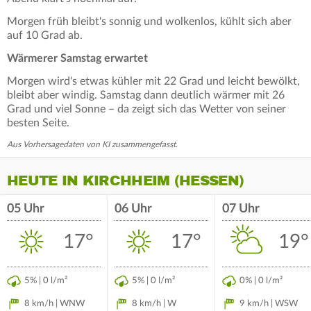
Morgen früh bleibt's sonnig und wolkenlos, kühlt sich aber
auf 10 Grad ab.
Wärmerer Samstag erwartet
Morgen wird's etwas kühler mit 22 Grad und leicht bewölkt,
bleibt aber windig. Samstag dann deutlich wärmer mit 26
Grad und viel Sonne – da zeigt sich das Wetter von seiner
besten Seite.
Aus Vorhersagedaten von KI zusammengefasst.
HEUTE IN KIRCHHEIM (HESSEN)
05 Uhr
06 Uhr
07 Uhr
17°
17°
19°
5% | 0 l/m²
5% | 0 l/m²
0% | 0 l/m²
8 km/h | WNW
8 km/h | W
9 km/h | WSW