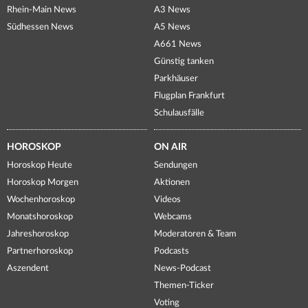
Rhein-Main News
A3 News
Südhessen News
A5 News
A661 News
Günstig tanken
Parkhäuser
Flugplan Frankfurt
Schulausfälle
HOROSKOP
ON AIR
Horoskop Heute
Sendungen
Horoskop Morgen
Aktionen
Wochenhoroskop
Videos
Monatshoroskop
Webcams
Jahreshoroskop
Moderatoren & Team
Partnerhoroskop
Podcasts
Aszendent
News-Podcast
Themen-Ticker
Voting