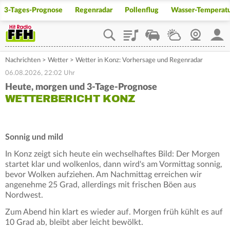
3-Tages-Prognose
Regenradar
Pollenflug
Wasser-Temperat
Playlist
Staupilot
Wetter
Webcam
Mein
Nachrichten
>
Wetter
>
Wetter in Konz: Vorhersage und Regenradar
06.08.2026, 22:02 Uhr
Heute, morgen und 3-Tage-Prognose
WETTERBERICHT KONZ
Sonnig und mild
In Konz zeigt sich heute ein wechselhaftes Bild: Der Morgen
startet klar und wolkenlos, dann wird's am Vormittag sonnig,
bevor Wolken aufziehen. Am Nachmittag erreichen wir
angenehme 25 Grad, allerdings mit frischen Böen aus
Nordwest.
Zum Abend hin klart es wieder auf. Morgen früh kühlt es auf
10 Grad ab, bleibt aber leicht bewölkt.