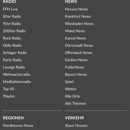
RADIO
NEWS
FFH Live
Hessen News
80er Radio
Frankfurt News
90er Radio
Wiesbaden News
2000er Radio
Mainz News
Rock Radio
Kassel News
Oldie Radio
Darmstadt News
Schlager Radio
Offenbach News
Party Radio
Gießen News
Lounge Radio
Fulda News
Weihnachtsradio
Bayern News
Meditationsradio
Sport
Top 40
Wetter
Playlist
Alle Orte
Alle Themen
REGIONEN
VERKEHR
Nordhessen News
Staus Hessen