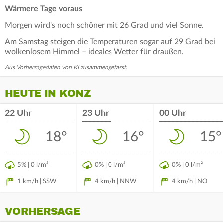
Wärmere Tage voraus
Morgen wird's noch schöner mit 26 Grad und viel Sonne.
Am Samstag steigen die Temperaturen sogar auf 29 Grad bei
wolkenlosem Himmel – ideales Wetter für draußen.
Aus Vorhersagedaten von KI zusammengefasst.
HEUTE IN KONZ
22 Uhr
23 Uhr
00 Uhr
18°
16°
15°
5% | 0 l/m²
0% | 0 l/m²
0% | 0 l/m²
1 km/h | SSW
4 km/h | NNW
4 km/h | NO
VORHERSAGE