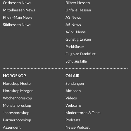
Osthessen News
Blitzer Hessen
Mittelhessen News
Unfälle Hessen
Rhein-Main News
A3 News
Südhessen News
A5 News
A661 News
Günstig tanken
Parkhäuser
Flugplan Frankfurt
Schulausfälle
HOROSKOP
ON AIR
Horoskop Heute
Sendungen
Horoskop Morgen
Aktionen
Wochenhoroskop
Videos
Monatshoroskop
Webcams
Jahreshoroskop
Moderatoren & Team
Partnerhoroskop
Podcasts
Aszendent
News-Podcast