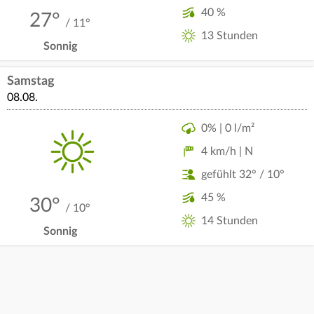
40 %
27°
/ 11°
13 Stunden
Sonnig
Samstag
08.08.
0% | 0 l/m²
4 km/h | N
gefühlt 32° / 10°
45 %
30°
/ 10°
14 Stunden
Sonnig