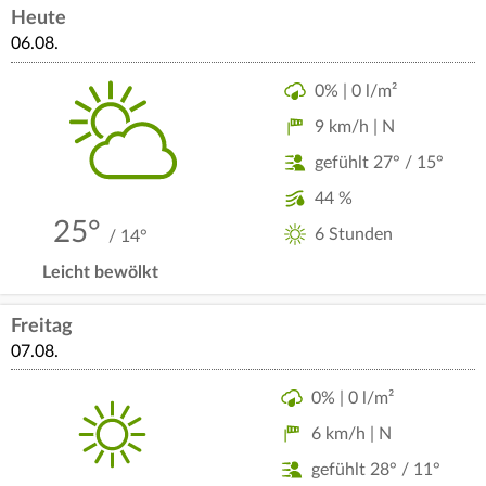
Heute
06.08.
0% | 0 l/m²
9 km/h | N
gefühlt 27° / 15°
44 %
25°
6 Stunden
/ 14°
Leicht bewölkt
Freitag
07.08.
0% | 0 l/m²
6 km/h | N
gefühlt 28° / 11°