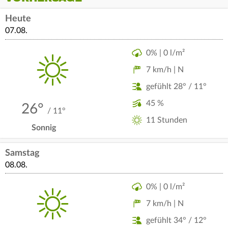
Heute
07.08.
0% | 0 l/m²
7 km/h | N
gefühlt 28° / 11°
45 %
26°
/ 11°
11 Stunden
Sonnig
Samstag
08.08.
0% | 0 l/m²
7 km/h | N
gefühlt 34° / 12°