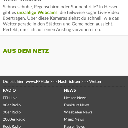
Schneeschuhe, Regenschirm oder Sonnenbrille? In Hessen
gibt es
unzählige Webcams
, die teilweise sogar Live-Video
übertragen. Über diese Kameras siehst du schnell, wie das
Wetter gerade in den Städten und Gemeinden aussieht.
Perfekt, um sich auf einen Ausflug vorzubereiten.
AUS DEM NETZ
Du bist hier:
www.FFH.de
>>>
Nachrichten
>>>
Wetter
RADIO
NEWS
FFH Live
Hessen News
80er Radio
Frankfurt News
90er Radio
Wiesbaden News
2000er Radio
Mainz News
Rock Radio
Kassel News