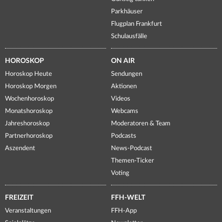
Parkhäuser
Flugplan Frankfurt
Schulausfälle
HOROSKOP
ON AIR
Horoskop Heute
Sendungen
Horoskop Morgen
Aktionen
Wochenhoroskop
Videos
Monatshoroskop
Webcams
Jahreshoroskop
Moderatoren & Team
Partnerhoroskop
Podcasts
Aszendent
News-Podcast
Themen-Ticker
Voting
FREIZEIT
FFH-WELT
Veranstaltungen
FFH-App