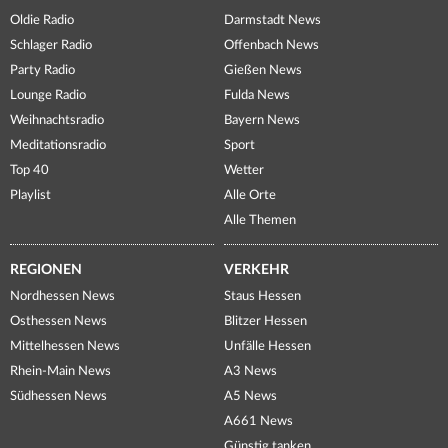
Oldie Radio
Darmstadt News
Schlager Radio
Offenbach News
Party Radio
Gießen News
Lounge Radio
Fulda News
Weihnachtsradio
Bayern News
Meditationsradio
Sport
Top 40
Wetter
Playlist
Alle Orte
Alle Themen
REGIONEN
VERKEHR
Nordhessen News
Staus Hessen
Osthessen News
Blitzer Hessen
Mittelhessen News
Unfälle Hessen
Rhein-Main News
A3 News
Südhessen News
A5 News
A661 News
Günstig tanken