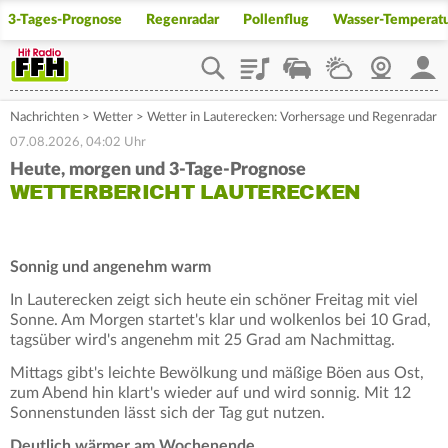
3-Tages-Prognose
Regenradar
Pollenflug
Wasser-Temperat
Playlist
Staupilot
Wetter
Webcam
Mein
Nachrichten
>
Wetter
>
Wetter in Lauterecken: Vorhersage und Regenradar
07.08.2026, 04:02 Uhr
Heute, morgen und 3-Tage-Prognose
WETTERBERICHT LAUTERECKEN
Sonnig und angenehm warm
In Lauterecken zeigt sich heute ein schöner Freitag mit viel
Sonne. Am Morgen startet's klar und wolkenlos bei 10 Grad,
tagsüber wird's angenehm mit 25 Grad am Nachmittag.
Mittags gibt's leichte Bewölkung und mäßige Böen aus Ost,
zum Abend hin klart's wieder auf und wird sonnig. Mit 12
Sonnenstunden lässt sich der Tag gut nutzen.
Deutlich wärmer am Wochenende