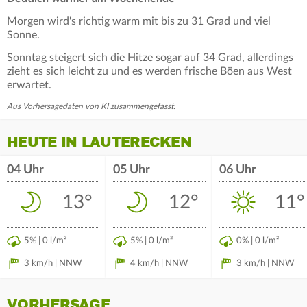
Morgen wird's richtig warm mit bis zu 31 Grad und viel
Sonne.
Sonntag steigert sich die Hitze sogar auf 34 Grad, allerdings
zieht es sich leicht zu und es werden frische Böen aus West
erwartet.
Aus Vorhersagedaten von KI zusammengefasst.
HEUTE IN LAUTERECKEN
04 Uhr
05 Uhr
06 Uhr
13°
12°
11°
5% | 0 l/m²
5% | 0 l/m²
0% | 0 l/m²
3 km/h | NNW
4 km/h | NNW
3 km/h | NNW
VORHERSAGE